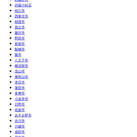
武蔵小杉店
狛江市
西東京市
朝霞市
国立市
藤沢市
野田市
新座市
船橋市
蕨市
八王子市
横須賀市
流山市
東村山市
本庄市
蓮田市
多摩市
小金井市
日野市
佐倉市
あきる野市
吉川市
川越市
成田市