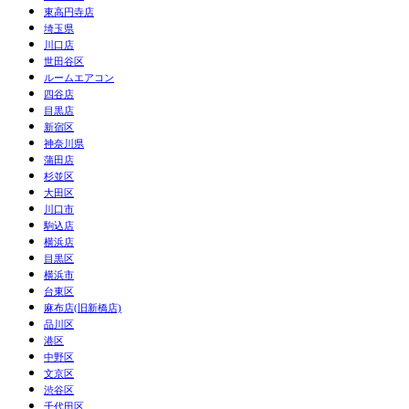
東高円寺店
埼玉県
川口店
世田谷区
ルームエアコン
四谷店
目黒店
新宿区
神奈川県
蒲田店
杉並区
大田区
川口市
駒込店
横浜店
目黒区
横浜市
台東区
麻布店(旧新橋店)
品川区
港区
中野区
文京区
渋谷区
千代田区