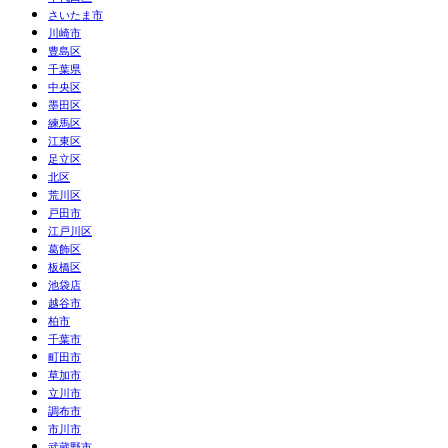
さいたま市
川崎市
豊島区
千葉県
中央区
墨田区
練馬区
江東区
足立区
北区
荒川区
戸田市
江戸川区
葛飾区
板橋区
池袋店
越谷市
柏市
千葉市
町田市
草加市
立川市
調布市
市川市
武蔵野市