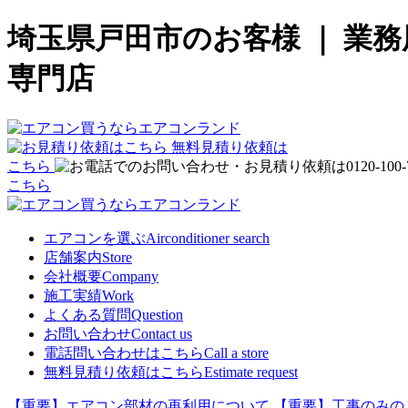
埼玉県戸田市のお客様 ｜ 業
専門店
無料見積り依頼は
こちら
こちら
エアコンを選ぶ
Airconditioner search
店舗案内
Store
会社概要
Company
施工実績
Work
よくある質問
Question
お問い合わせ
Contact us
電話問い合わせはこちら
Call a store
無料見積り依頼はこちら
Estimate request
【重要】エアコン部材の再利用について
【重要】工事のみの