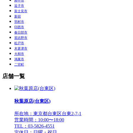
府中市
逗子市
富士見市
新宿
羽村市
印西市
春日部市
習志野市
松戸市
木更津市
大和市
鴻巣市
二宮町
店舗一覧
秋葉原店(台東区)
所在地：東京都台東区台東2-7-1
営業時間：10:00〜18:00
TEL：03-5826-4551
定休日：日曜・祝日