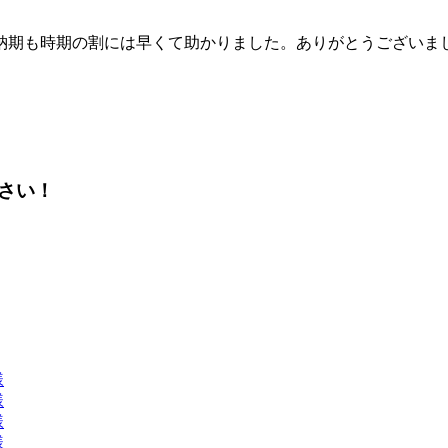
納期も時期の割には早くて助かりました。ありがとうございま
さい！
様
様
様
様