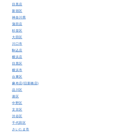
目黒店
新宿区
神奈川県
蒲田店
杉並区
大田区
川口市
駒込店
横浜店
目黒区
横浜市
台東区
麻布店(旧新橋店)
品川区
港区
中野区
文京区
渋谷区
千代田区
さいたま市