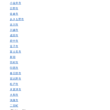
小金井市
日野市
佐倉市
あきる野市
吉川市
川越市
成田市
府中市
逗子市
富士見市
新宿
羽村市
印西市
春日部市
習志野市
松戸市
木更津市
大和市
鴻巣市
二宮町