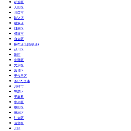
杉並区
大田区
川口市
駒込店
横浜店
目黒区
横浜市
台東区
麻布店(旧新橋店)
品川区
港区
中野区
文京区
渋谷区
千代田区
さいたま市
川崎市
豊島区
千葉県
中央区
墨田区
練馬区
江東区
足立区
北区