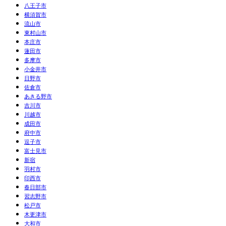
八王子市
横須賀市
流山市
東村山市
本庄市
蓮田市
多摩市
小金井市
日野市
佐倉市
あきる野市
吉川市
川越市
成田市
府中市
逗子市
富士見市
新宿
羽村市
印西市
春日部市
習志野市
松戸市
木更津市
大和市