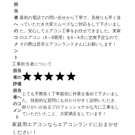
担
当
者
最初の電話での問い合せから丁寧で、見積りも早く送
へ
っていただき大変スムーズなご対応をして下さいまし
の
た。安心してエアコン工事をお任せできました。実家
コ
のエアコン（6～8畳用）を5～6月に交換予定なので、
メ
その際は是非エアコンランドさんにお願いします！
ン
ト
工事担当者について
担当
者の
評価
担当
とても手際良く丁寧親切に作業を進めて下さいまし
者へ
た。技術的な質問にも分かりやすく説明いただき、
のコ
頼りがいがあるプロフェッショナルな方に工事をし
メン
ていただいたこと、大変満足をしています！
ト
家庭用エアコンならエアコンランドにおまかせ
ください！