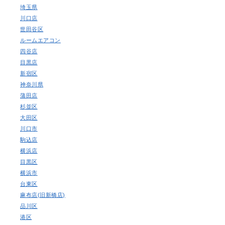
埼玉県
川口店
世田谷区
ルームエアコン
四谷店
目黒店
新宿区
神奈川県
蒲田店
杉並区
大田区
川口市
駒込店
横浜店
目黒区
横浜市
台東区
麻布店(旧新橋店)
品川区
港区