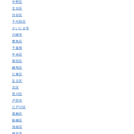
中野区
文京区
渋谷区
千代田区
さいたま市
川崎市
豊島区
千葉県
中央区
墨田区
練馬区
江東区
足立区
北区
荒川区
戸田市
江戸川区
葛飾区
板橋区
池袋店
越谷市