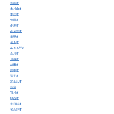
流山市
東村山市
本庄市
蓮田市
多摩市
小金井市
日野市
佐倉市
あきる野市
吉川市
川越市
成田市
府中市
逗子市
富士見市
新宿
羽村市
印西市
春日部市
習志野市