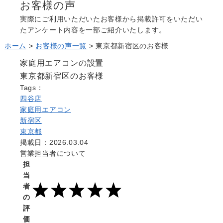
お客様の声
よくある質問
Question
実際にご利用いただいたお客様から掲載許可をいただい
たアンケート内容を一部ご紹介いたします。
お問い合わせ
Contact us
ホーム
>
お客様の声一覧
>
東京都新宿区のお客様
電話問い合わせはこちら
家庭用エアコンの設置
Call a store
東京都新宿区のお客様
無料見積り依頼はこちら
Tags：
Estimate request
四谷店
家庭用エアコン
新宿区
東京都
掲載日：2026.03.04
営業担当者について
担
当
者
の
評
価