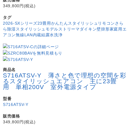
349,800円(税込)
タグ
2026-SXシリーズ
23畳用
かんたんスタイリッシュリモコン
さら
ら除湿
スタイリッシュモデル
ストリーマ
ダイキン
壁掛形
家庭用エ
アコン
無線LAN内蔵
結露水洗浄
商品名
S716ATSV-Y 薄さと色で理想の空間を彩
るスタイリッシュエアコン 主に23畳
用 単相200V 室外電源タイプ
型番
S716ATSV-Y
販売価格
349,800円(税込)