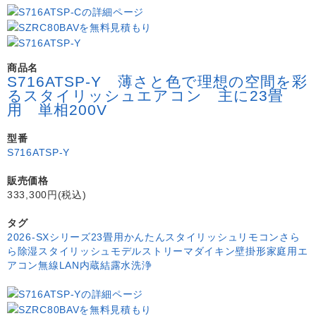
商品名
S716ATSP-Y 薄さと色で理想の空間を彩
るスタイリッシュエアコン 主に23畳
用 単相200V
型番
S716ATSP-Y
販売価格
333,300円(税込)
タグ
2026-SXシリーズ
23畳用
かんたんスタイリッシュリモコン
さら
ら除湿
スタイリッシュモデル
ストリーマ
ダイキン
壁掛形
家庭用エ
アコン
無線LAN内蔵
結露水洗浄