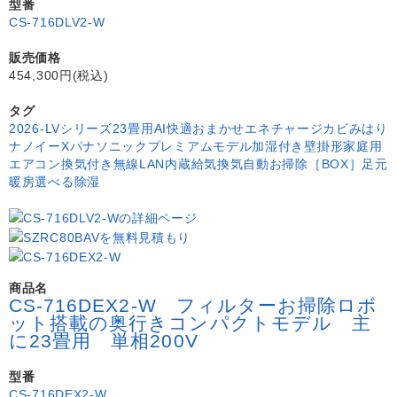
型番
CS-716DLV2-W
販売価格
454,300円(税込)
タグ
2026-LVシリーズ
23畳用
AI快適おまかせ
エネチャージ
カビみはり
ナノイーX
パナソニック
プレミアムモデル
加湿付き
壁掛形
家庭用
エアコン
換気付き
無線LAN内蔵
給気換気
自動お掃除［BOX］
足元
暖房
選べる除湿
商品名
CS-716DEX2-W フィルターお掃除ロボ
ット搭載の奥行きコンパクトモデル 主
に23畳用 単相200V
型番
CS-716DEX2-W