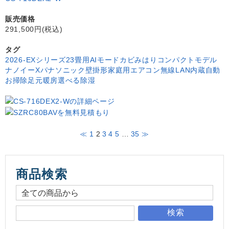
販売価格
291,500円(税込)
タグ
2026-EXシリーズ
23畳用
AIモード
カビみはり
コンパクトモデル
ナノイーX
パナソニック
壁掛形
家庭用エアコン
無線LAN内蔵
自動
お掃除
足元暖房
選べる除湿
≪
1
2
3
4
5
…
35
≫
商品検索
検索