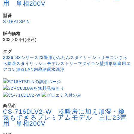
用 単相200V
型番
S716ATSP-N
販売価格
333,300円(税込)
タグ
2026-SXシリーズ
23畳用
かんたんスタイリッシュリモコン
さら
ら除湿
スタイリッシュモデル
ストリーマ
ダイキン
壁掛形
家庭用エ
アコン
無線LAN内蔵
結露水洗浄
商品名
CS-716DLV2-W 冷暖房に加え加湿・換
気もできるプレミアムモデル 主に23畳
用 単相200V