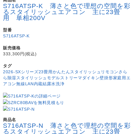
S716ATSP-K 薄さと色で理想の空間を彩
るスタイリッシュエアコン 主に23畳
用 単相200V
型番
S716ATSP-K
販売価格
333,300円(税込)
タグ
2026-SXシリーズ
23畳用
かんたんスタイリッシュリモコン
さら
ら除湿
スタイリッシュモデル
ストリーマ
ダイキン
壁掛形
家庭用エ
アコン
無線LAN内蔵
結露水洗浄
商品名
S716ATSP-N 薄さと色で理想の空間を彩
るスタイリッシュエアコン 主に23畳