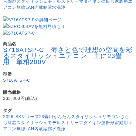
ら除湿
スタイリッシュモデル
ストリーマ
ダイキン
壁掛形
家庭用エ
アコン
無線LAN内蔵
結露水洗浄
商品名
S716ATSP-C 薄さと色で理想の空間を彩
るスタイリッシュエアコン 主に23畳
用 単相200V
型番
S716ATSP-C
販売価格
333,300円(税込)
タグ
2026-SXシリーズ
23畳用
かんたんスタイリッシュリモコン
さら
ら除湿
スタイリッシュモデル
ストリーマ
ダイキン
壁掛形
家庭用エ
アコン
無線LAN内蔵
結露水洗浄