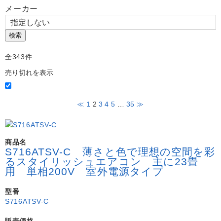
よくある質問
メーカー
Question
お問い合わせ
Contact us
検索
電話問い合わせはこちら
全343件
Call a store
売り切れを表示
お見積り依頼はこちら
Estimate request
≪
1
2
3
4
5
…
35
≫
商品名
S716ATSV-C 薄さと色で理想の空間を彩
るスタイリッシュエアコン 主に23畳
用 単相200V 室外電源タイプ
型番
S716ATSV-C
販売価格