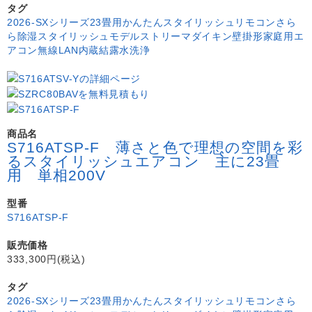
タグ
2026-SXシリーズ
23畳用
かんたんスタイリッシュリモコン
さら
ら除湿
スタイリッシュモデル
ストリーマ
ダイキン
壁掛形
家庭用エ
アコン
無線LAN内蔵
結露水洗浄
商品名
S716ATSP-F 薄さと色で理想の空間を彩
るスタイリッシュエアコン 主に23畳
用 単相200V
型番
S716ATSP-F
販売価格
333,300円(税込)
タグ
2026-SXシリーズ
23畳用
かんたんスタイリッシュリモコン
さら