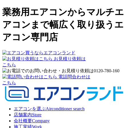
業務用エアコンからマルチエ
アコンまで幅広く取り扱うエ
アコン専門店
お見積り依頼は
こちら
電話問合わせは
こちら
エアコンを選ぶ
Airconditioner search
店舗案内
Store
会社概要
Company
施工実績
Work