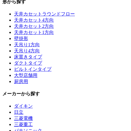
形から探す
天井カセットラウンドフロー
天井カセット4方向
天井カセット2方向
天井カセット1方向
壁掛形
天吊り1方向
天吊り4方向
床置きタイプ
ダクトタイプ
ビルトインタイプ
大型店舗用
厨房用
メーカーから探す
ダイキン
日立
三菱電機
三菱重工
パナソニック