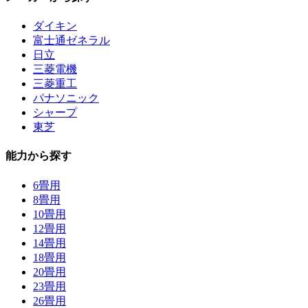
ダイキン
富士通ゼネラル
日立
三菱電機
三菱重工
パナソニック
シャープ
東芝
能力から探す
6畳用
8畳用
10畳用
12畳用
14畳用
18畳用
20畳用
23畳用
26畳用