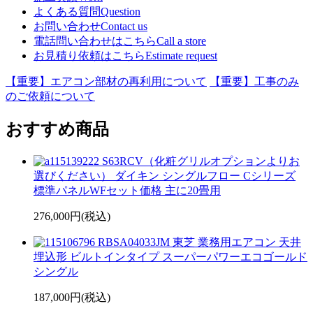
よくある質問
Question
お問い合わせ
Contact us
電話問い合わせはこちら
Call a store
お見積り依頼はこちら
Estimate request
【重要】エアコン部材の再利用について
【重要】工事のみ
のご依頼について
おすすめ商品
S63RCV（化粧グリルオプションよりお
選びください） ダイキン シングルフロー Cシリーズ
標準パネルWFセット価格 主に20畳用
276,000円(税込)
RBSA04033JM 東芝 業務用エアコン 天井
埋込形 ビルトインタイプ スーパーパワーエコゴールド
シングル
187,000円(税込)