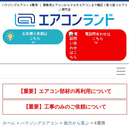
ハウジングエアコン 6畳用 ｜ 業務用エアコンからマルチエアコンまで幅広く取り扱うエアコ
ン専門店
お見積り依頼は
電話問合わせは
こちら
こちら
エアコンを選ぶ
Airconditioner search
【重要】エアコン部材の再利用について
店舗案内
Store
【重要】工事のみのご依頼について
会社概要
Company
ホーム
>
ハウジングエアコン
>
能力から選ぶ
>
6畳用
施工実績