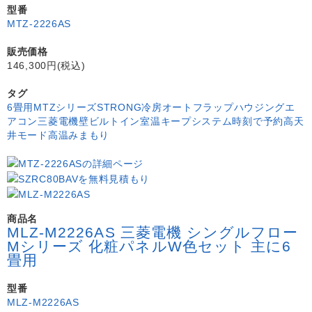
型番
MTZ-2226AS
販売価格
146,300円(税込)
タグ
6畳用
MTZシリーズ
STRONG冷房
オートフラップ
ハウジングエ
アコン
三菱電機
壁ビルトイン
室温キープシステム
時刻で予約
高天
井モード
高温みまもり
商品名
MLZ-M2226AS 三菱電機 シングルフロー
Mシリーズ 化粧パネルW色セット 主に6
畳用
型番
MLZ-M2226AS