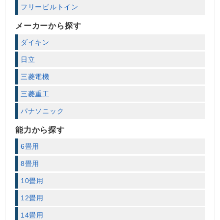
フリービルトイン
メーカーから探す
ダイキン
日立
三菱電機
三菱重工
パナソニック
能力から探す
6畳用
8畳用
10畳用
12畳用
14畳用