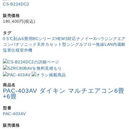
CS-B224DC2
販売価格
180,400円(税込)
タグ
0.5℃刻み
6畳用
BCシリーズ
HEMS対応
ナノイーX
ハウジングエア
コン
パナソニック
天井カセット型シングルフロー
無線LAN内蔵
耐
塩害仕様室外機
商品名
PAC-403AV ダイキン マルチエアコン6畳
+6畳
型番
PAC-403AV
販売価格