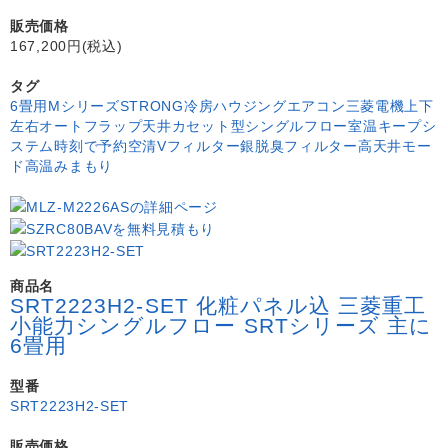
販売価格
167,200円(税込)
タグ
6畳用
Mシリーズ
STRONG冷房
ハウジングエアコン
三菱電機
上下
左右オートフラップ
天井カセット型シングルフロー
室温キープシ
ステム
時刻で予約
空清Vフィルター
銀脱臭フィルター
高天井モー
ド
高温みまもり
商品名
SRT2223H2-SET 化粧パネル込 三菱重工
小能力シングルフロー SRTシリーズ 主に
6畳用
型番
SRT2223H2-SET
販売価格