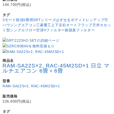
194,700円(税込)
タグ
3モード除湿
6畳用
SRTシリーズ
はずせるボディ
ドレンアップ可
ハウジングエアコン
三菱重工
上下左右オートフラップ
天井カセッ
ト型シングルフロー
空清Vフィルター
銀脱臭フィルター
商品名
RAM-SA22S×2, RAC-45M2SD×1 日立 マ
ルチエアコン 6畳＋6畳
型番
RAM-SA22S×2, RAC-45M2SD×1
販売価格
226,600円(税込)
タグ