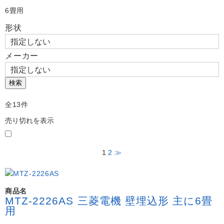
Work
6畳用
よくある質問
形状
Question
お問い合わせ
Contact us
メーカー
電話問い合わせはこちら
Call a store
検索
お見積り依頼はこちら
Estimate request
全13件
売り切れを表示
1
2
≫
商品名
MTZ-2226AS 三菱電機 壁埋込形 主に6畳
用