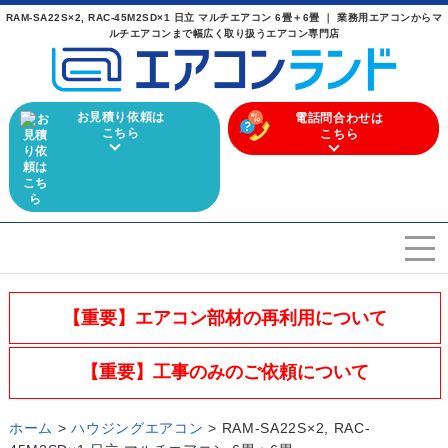
RAM-SA22S×2, RAC-45M2SD×1 日立 マルチエアコン 6畳＋6畳 ｜ 業務用エアコンからマ
ルチエアコンまで幅広く取り扱うエアコン専門店
お見積り依頼は
電話問合わせは
こちら
こちら
エアコンを選ぶ
Airconditioner search
【重要】エアコン部材の再利用について
店舗案内
Store
【重要】工事のみのご依頼について
会社概要
Company
ホーム
>
ハウジングエアコン
>
RAM-SA22S×2, RAC-
施工実績