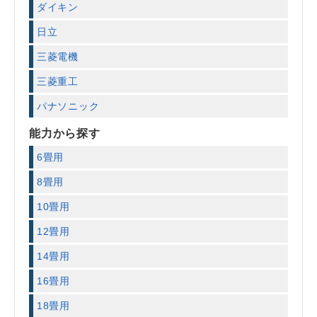
ダイキン
日立
三菱電機
三菱重工
パナソニック
能力から探す
6畳用
8畳用
10畳用
12畳用
14畳用
16畳用
18畳用