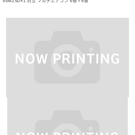
45M2SD×1 日立 マルチエアコン 6畳＋6畳
Work
よくある質問
Question
お問い合わせ
Contact us
電話問い合わせはこちら
Call a store
お見積り依頼はこちら
Estimate request