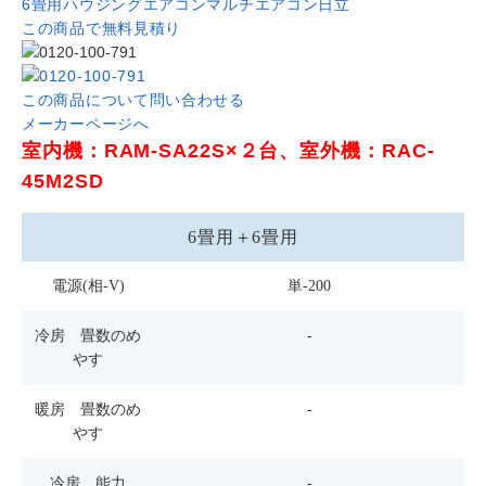
6畳用
ハウジングエアコン
マルチエアコン
日立
この商品で無料見積り
この商品について問い合わせる
メーカーページへ
室内機：RAM-SA22S×２台、室外機：RAC-
45M2SD
6畳用＋6畳用
電源(相-V)
単-200
冷房 畳数のめ
-
やす
暖房 畳数のめ
-
やす
冷房 能力
-