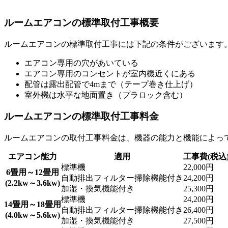
ルームエアコンの標準取付工事概要
ルームエアコンの標準取付工事には下記の条件がございます
エアコン専用の穴があいている
エアコン専用のコンセントが室内機近くにある
配管は露出配管で4mまで（テープ巻き仕上げ）
室外機は水平な地面置き（プラロック含む）
ルームエアコンの標準取付工事料金
ルームエアコンの取付工事料金は、機器の能力と機能によっ
エアコン能力
適用
工事費(税込
標準機
22,000円
6畳用～12畳用
自動排出フィルター掃除機能付き
24,200円
(2.2kw～3.6kw)
加湿・換気機能付き
25,300円
標準機
24,200円
14畳用～18畳用
自動排出フィルター掃除機能付き
26,400円
(4.0kw～5.6kw)
加湿・換気機能付き
27,500円