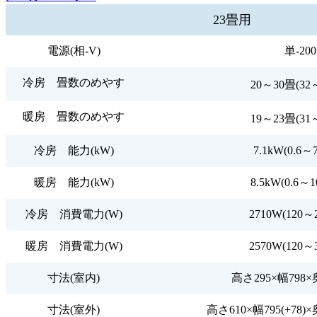
23畳用
電源(相-V)
単-200
冷房 畳数のめやす
20～30畳(32
暖房 畳数のめやす
19～23畳(31
冷房 能力(kW)
7.1kW(0.6～
暖房 能力(kW)
8.5kW(0.6～1
冷房 消費電力(W)
2710W(120～
暖房 消費電力(W)
2570W(120～
寸法(室内)
高さ295×幅798×
寸法(室外)
高さ610×幅795(+78)×