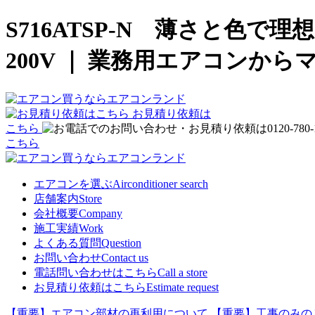
S716ATSP-N 薄さと色
200V ｜ 業務用エアコン
お見積り依頼は
こちら
こちら
エアコンを選ぶ
Airconditioner search
店舗案内
Store
会社概要
Company
施工実績
Work
よくある質問
Question
お問い合わせ
Contact us
電話問い合わせはこちら
Call a store
お見積り依頼はこちら
Estimate request
【重要】エアコン部材の再利用について
【重要】工事のみの