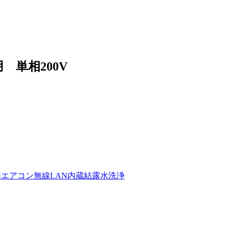
 単相200V
用エアコン
無線LAN内蔵
結露水洗浄