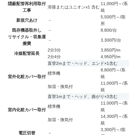
隠蔽配管再利用取付
11,000円～/系
溶接またはユニオンx1 含む
工事
統
5,500円～/箇
新規穴あけ
－
所
既存機器取外し
－
8,800/台
リサイクル・収集運
－
3,300円/台
搬費
2分3分
3,850円/m
冷媒配管延長
2分4分
4,950円/m
直管2mまで・ヘッド、エンド×1含む
8,800円～/系
標準機
室外化粧カバー取付
統
11,000円～/系
加湿・換気付
統
直管1mまで・ヘッド、曲がり×3含む
11,000円～/系
標準機
室内化粧カバー取付
統
14,300円～/系
加湿・換気付
統
3,300円～/箇
電圧切替
－