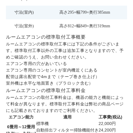
寸法(室内)
高さ295×幅799×奥行385mm
寸法(室外)
高さ812×幅849×奥行319mm
ルームエアコンの標準取付工事概要
ルームエアコンの標準取付工事には下記の条件がございま
す。標準取付工事以外の工事は追加工事となりますので、予
めご確認のうえ、お問い合わせください。
エアコン専用の穴があいている
エアコン専用のコンセントが室内機近くにある
配管は露出配管で4mまで（テープ巻き仕上げ）
室外機は水平な地面置き（プラロック含む）
ルームエアコンの標準取付工事料金
ルームエアコンの取付工事料金は、機器の能力と機能によっ
て料金が異なります。標準取付工事料金は弊社の商品ページ
にも記載されておりますのでご利用ください。
エアコン能力
適用
工事費(税込)
標準機
22,000円
6畳用～12畳用
自動排出フィルター掃除機能付き
24,200円