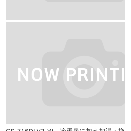
CS-716DLV2-W 冷暖房に加え加湿・換