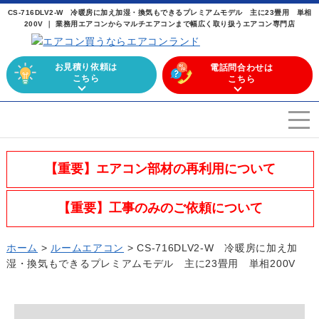
CS-716DLV2-W 冷暖房に加え加湿・換気もできるプレミアムモデル 主に23畳用 単相
200V ｜ 業務用エアコンからマルチエアコンまで幅広く取り扱うエアコン専門店
お見積り依頼は
電話問合わせは
こちら
こちら
エアコンを選ぶ
Airconditioner search
【重要】エアコン部材の再利用について
店舗案内
Store
【重要】工事のみのご依頼について
会社概要
Company
ホーム
>
ルームエアコン
>
CS-716DLV2-W 冷暖房に加え加
施工実績
湿・換気もできるプレミアムモデル 主に23畳用 単相200V
Work
よくある質問
Question