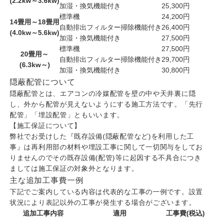
(2.2kw～3.6kw)
加湿・換気機能付き
25,300円
標準機
24,200円
14畳用～18畳用
自動排出フィルター掃除機能付き
26,400円
(4.0kw～5.6kw)
加湿・換気機能付き
27,500円
標準機
27,500円
20畳用～
自動排出フィルター掃除機能付き
29,700円
(6.3kw～)
加湿・換気機能付き
30,800円
隠蔽配管について
隠蔽配管とは、エアコンの冷媒配管を壁の中や天井裏に隠
し、外から配管が見えないようにする施工方法です。「先行
配管」「埋設配管」ともいいます。
【施工保証について】
弊社でお受けした『既存設備(隠蔽配管など)を利用した工
事』は再利用部の材料や埋設工事に関して一切関与をしてお
りませんのでその既存設備(配管)等に起因する不具合につき
ましては施工保証の対象外となります。
主な追加工事費一例
下記でご案内している内容は代表的な工事の一例です。設置
状況により表記以外の工事が発生する場合がございます。
追加工事内容
適用
工事費(税込)