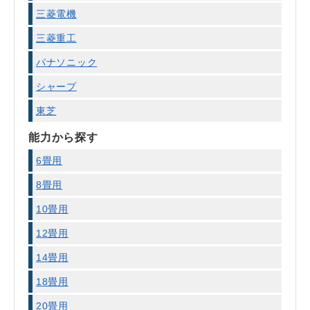
三菱電機
三菱重工
パナソニック
シャープ
東芝
能力から探す
6畳用
8畳用
10畳用
12畳用
14畳用
18畳用
20畳用