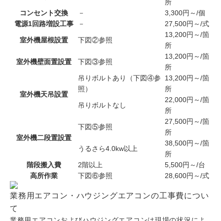
所
コンセント交換
－
3,300円～/個
電源1回路増設工事
－
27,500円～/式
13,200円～/箇
室外機屋根設置
下図②参照
所
13,200円～/箇
室外機壁面置設置
下図③参照
所
吊りボルトあり（下図④参
13,200円～/箇
照）
所
室外機天吊設置
22,000円～/箇
吊りボルトなし
所
27,500円～/箇
下図⑤参照
所
室外機二段置設置
38,500円～/箇
うるさら4.0kw以上
所
階段搬入費
2階以上
5,500円～/台
高所作業
下図⑥参照
28,600円～/式
業務用エアコン・ハウジングエアコンの工事費につい
て
業務用エアコンおよびハウジングエアコンは現場の状況によ