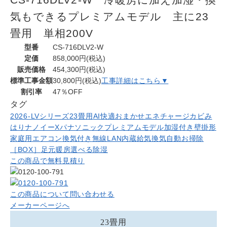
気もできるプレミアムモデル 主に23
畳用 単相200V
型番
CS-716DLV2-W
定価
858,000円(税込)
販売価格
454,300円(税込)
標準工事金額
30,800円(税込)
工事詳細はこちら▼
割引率
47％OFF
タグ
2026-LVシリーズ
23畳用
AI快適おまかせ
エネチャージ
カビみ
はり
ナノイーX
パナソニック
プレミアムモデル
加湿付き
壁掛形
家庭用エアコン
換気付き
無線LAN内蔵
給気換気
自動お掃除
［BOX］
足元暖房
選べる除湿
この商品で無料見積り
この商品について問い合わせる
メーカーページへ
23畳用