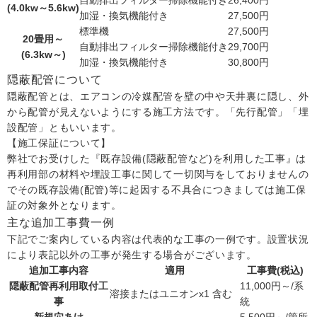
(4.0kw～5.6kw)
加湿・換気機能付き
27,500円
標準機
27,500円
20畳用～
自動排出フィルター掃除機能付き
29,700円
(6.3kw～)
加湿・換気機能付き
30,800円
隠蔽配管について
隠蔽配管とは、エアコンの冷媒配管を壁の中や天井裏に隠し、外
から配管が見えないようにする施工方法です。「先行配管」「埋
設配管」ともいいます。
【施工保証について】
弊社でお受けした『既存設備(隠蔽配管など)を利用した工事』は
再利用部の材料や埋設工事に関して一切関与をしておりませんの
でその既存設備(配管)等に起因する不具合につきましては施工保
証の対象外となります。
主な追加工事費一例
下記でご案内している内容は代表的な工事の一例です。設置状況
により表記以外の工事が発生する場合がございます。
追加工事内容
適用
工事費(税込)
隠蔽配管再利用取付工
11,000円～/系
溶接またはユニオンx1 含む
事
統
新規穴あけ
－
5,500円～/箇所