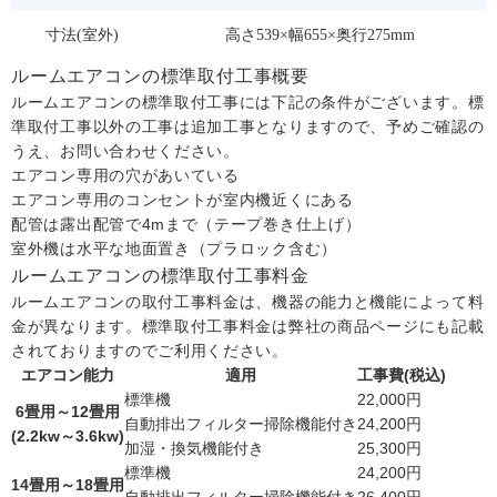
寸法(室外)
高さ539×幅655×奥行275mm
ルームエアコンの標準取付工事概要
ルームエアコンの標準取付工事には下記の条件がございます。標
準取付工事以外の工事は追加工事となりますので、予めご確認の
うえ、お問い合わせください。
エアコン専用の穴があいている
エアコン専用のコンセントが室内機近くにある
配管は露出配管で4mまで（テープ巻き仕上げ）
室外機は水平な地面置き（プラロック含む）
ルームエアコンの標準取付工事料金
ルームエアコンの取付工事料金は、機器の能力と機能によって料
金が異なります。標準取付工事料金は弊社の商品ページにも記載
されておりますのでご利用ください。
エアコン能力
適用
工事費(税込)
標準機
22,000円
6畳用～12畳用
自動排出フィルター掃除機能付き
24,200円
(2.2kw～3.6kw)
加湿・換気機能付き
25,300円
標準機
24,200円
14畳用～18畳用
自動排出フィルター掃除機能付き
26,400円