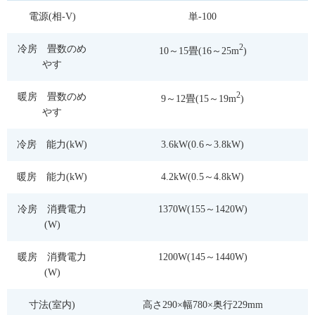
電源(相-V)
単-100
2
冷房 畳数のめ
10～15畳(16～25m
)
やす
2
暖房 畳数のめ
9～12畳(15～19m
)
やす
冷房 能力(kW)
3.6kW(0.6～3.8kW)
暖房 能力(kW)
4.2kW(0.5～4.8kW)
冷房 消費電力
1370W(155～1420W)
(W)
暖房 消費電力
1200W(145～1440W)
(W)
寸法(室内)
高さ290×幅780×奥行229mm