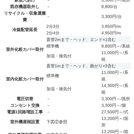
既存機器取外し
－
8,800/台
リサイクル・収集運搬
－
3,300円/台
費
2分3分
3,850円/m
冷媒配管延長
2分4分
4,950円/m
直管2mまで・ヘッド、エンド×1含む
標準機
8,800円～/系統
室外化粧カバー取付
11,000円～/系
加湿・換気付
統
直管1mまで・ヘッド、曲がり×3含む
11,000円～/系
標準機
室内化粧カバー取付
統
14,300円～/系
加湿・換気付
統
電圧切替
－
3,300円～/箇所
コンセント交換
－
3,300円～/個
電源1回路増設工事
－
27,500円～/式
13,200円～/箇
室外機屋根設置
下図②参照
所
13,200円～/箇