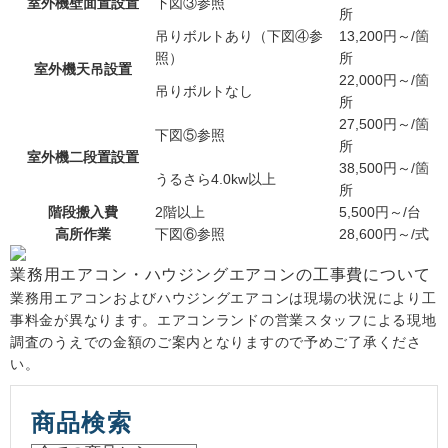
室外機壁面置設置
下図③参照
所
吊りボルトあり（下図④参
13,200円～/箇
照）
所
室外機天吊設置
22,000円～/箇
吊りボルトなし
所
27,500円～/箇
下図⑤参照
所
室外機二段置設置
38,500円～/箇
うるさら4.0kw以上
所
階段搬入費
2階以上
5,500円～/台
高所作業
下図⑥参照
28,600円～/式
業務用エアコン・ハウジングエアコンの工事費について
業務用エアコンおよびハウジングエアコンは現場の状況により工
事料金が異なります。エアコンランドの営業スタッフによる現地
調査のうえでの金額のご案内となりますので予めご了承くださ
い。
商品検索