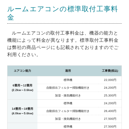
ルームエアコンの標準取付工事料
金
ルームエアコンの取付工事料金は、機器の能力と
機能によって料金が異なります。標準取付工事料金
は弊社の商品ページにも記載されておりますのでご
利用ください。
エアコン能力
適用
工事費(税込)
標準機
22,000円
6畳用～12畳用
自動排出フィルター掃除機能付き
24,200円
(2.2kw～3.6kw)
加湿・換気機能付き
25,300円
標準機
24,200円
14畳用～18畳用
自動排出フィルター掃除機能付き
26,400円
(4.0kw～5.6kw)
加湿・換気機能付き
27,500円
標準機
27,500円