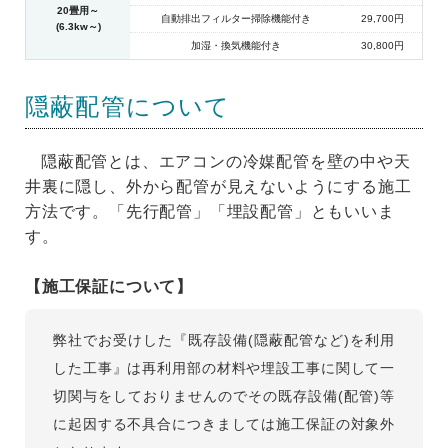
20畳用～
自動排出フィルター掃除機能付き
29,700円
(6.3kw～)
加湿・換気機能付き
30,800円
隠蔽配管について
隠蔽配管とは、エアコンの冷媒配管を壁の中や天
井裏に隠し、外から配管が見えないようにする施工
方法です。「先行配管」「埋設配管」ともいいま
す。
【施工保証について】
弊社でお受けした『既存設備(隠蔽配管など)を利用
した工事』は再利用部の材料や埋設工事に関して一
切関与をしておりませんのでその既存設備(配管)等
に起因する不具合につきましては施工保証の対象外