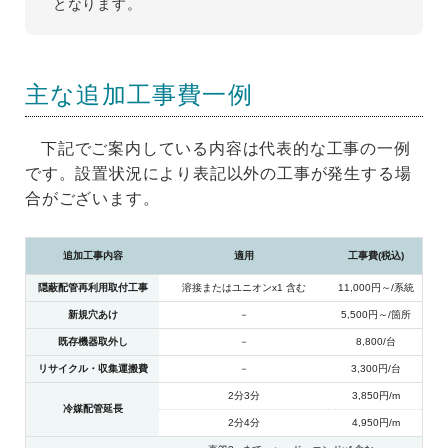
となります。
主な追加工事費一例
下記でご案内している内容は代表的な工事の一例
です。設置状況により表記以外の工事が発生する場
合がございます。
追加工事内容
適用
工事費(税込)
隠蔽配管再利用取付工事
溶接またはユニオンx1 含む
11,000円～/系統
新規穴あけ
－
5,500円～/箇所
既存機器取外し
－
8,800/台
リサイクル・収集運搬費
－
3,300円/台
2分3分
3,850円/m
冷媒配管延長
2分4分
4,950円/m