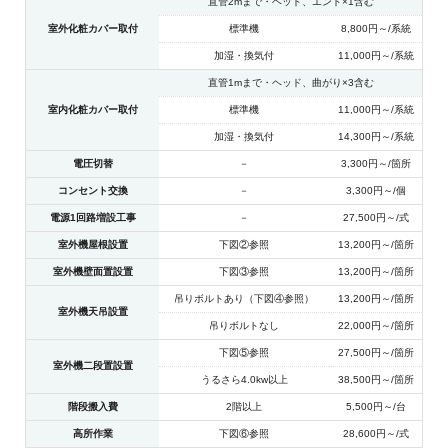
直管2mまで・ヘッド、エンド×1含む
室外化粧カバー取付
標準機
8,800円～/系統
加湿・換気付
11,000円～/系統
直管1mまで・ヘッド、曲がり×3含む
室内化粧カバー取付
標準機
11,000円～/系統
加湿・換気付
14,300円～/系統
電圧切替
－
3,300円～/箇所
コンセント交換
－
3,300円～/個
電源1回路増設工事
－
27,500円～/式
室外機屋根設置
下図②参照
13,200円～/箇所
室外機壁面置設置
下図③参照
13,200円～/箇所
吊りボルトあり（下図④参照）
13,200円～/箇所
室外機天吊設置
吊りボルトなし
22,000円～/箇所
下図⑤参照
27,500円～/箇所
室外機二段置設置
うるさら4.0kw以上
38,500円～/箇所
階段搬入費
2階以上
5,500円～/台
高所作業
下図⑥参照
28,600円～/式