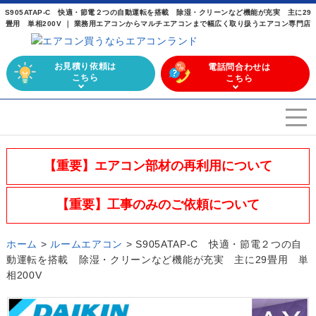
S905ATAP-C 快適・節電２つの自動運転を搭載 除湿・クリーンなど機能が充実 主に29
畳用 単相200V ｜ 業務用エアコンからマルチエアコンまで幅広く取り扱うエアコン専門店
お見積り依頼は
電話問合わせは
こちら
こちら
エアコンを選ぶ
Airconditioner search
【重要】エアコン部材の再利用について
店舗案内
Store
【重要】工事のみのご依頼について
会社概要
Company
ホーム
>
ルームエアコン
>
S905ATAP-C 快適・節電２つの自
施工実績
動運転を搭載 除湿・クリーンなど機能が充実 主に29畳用 単
Work
相200V
よくある質問
Question