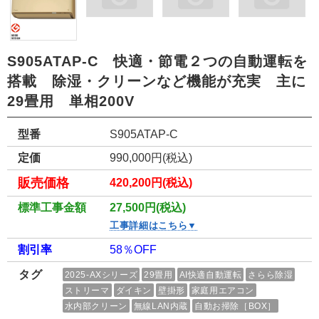
S905ATAP-C 快適・節電２つの自動運転を
搭載 除湿・クリーンなど機能が充実 主に
29畳用 単相200V
型番
S905ATAP-C
定価
990,000円(税込)
販売価格
420,200円(税込)
標準工事金額
27,500円(税込)
工事詳細はこちら▼
割引率
58％OFF
タグ
2025-AXシリーズ
29畳用
AI快適自動運転
さらら除湿
ストリーマ
ダイキン
壁掛形
家庭用エアコン
水内部クリーン
無線LAN内蔵
自動お掃除［BOX］