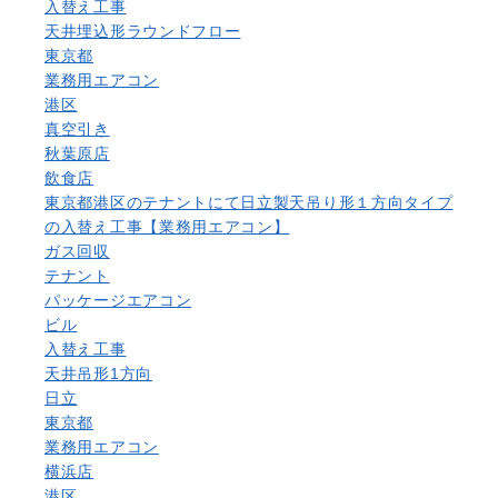
入替え工事
天井埋込形ラウンドフロー
東京都
業務用エアコン
港区
真空引き
秋葉原店
飲食店
東京都港区のテナントにて日立製天吊り形１方向タイプ
の入替え工事【業務用エアコン】
ガス回収
テナント
パッケージエアコン
ビル
入替え工事
天井吊形1方向
日立
東京都
業務用エアコン
横浜店
港区