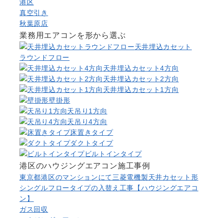
港区
真空引き
秋葉原店
業務用エアコンを形から選ぶ
天井埋込カセット
ラウンドフロー
天井埋込カセット4方向
天井埋込カセット2方向
天井埋込カセット1方向
壁掛形
天吊り1方向
天吊り4方向
床置きタイプ
ダクトタイプ
ビルトインタイプ
港区のハウジングエアコン施工事例
東京都港区のマンションにて三菱電機製天井カセット形
シングルフロータイプの入替え工事【ハウジングエアコ
ン】
ガス回収