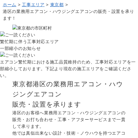
ホーム
>
工事エリア
>
東京都
>
よくある質問
港区の業務用エアコン・ハウジングエアコンの販売・設置を承り
Question
ます！
お問い合わせ
Contact us
電話問い合わせはこちら
繁忙期に伴う工事対応エリア
Call a store
一部縮小のお知らせ
無料見積り依頼はこちら
Estimate request
エアコン繁忙期における施工品質維持のため、工事対応エリアを一
部縮小しております。下記より現在の施工エリアをご確認くださ
い。
東京都港区の業務用エアコン・ハウ
ジングエアコン
販売・設置を承ります
港区のお客様へ業務用エアコン・ハウジングエアコンの
販売・お打ち合わせ・工事・アフターサービスまで一貫
して承ります。
他では真似出来ない設計・技術・ノウハウを持つエアコ