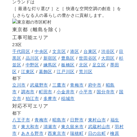
ンランドは
［ 最適な灯り選び ］と［ 快適な空間空調の創造 ］を
しさらなる人の暮らしの豊かさに貢献します。
東京都
（離島を除く
）
工事可能エリア
23区
千代田区
/
中央区
/
文京区
/
港区
/
台東区
/
渋谷区
/
目
黒区
/
品川区
/
新宿区
/
豊島区
/
世田谷区
/
大田区
/
杉
並区
/
中野区
/
練馬区
/
板橋区
/
北区
/
足立区
/
墨田
区
/
江東区
/
葛飾区
/
江戸川区
/
荒川区
都下
立川市
/
武蔵野市
/
三鷹市
/
青梅市
/
府中市
/
昭島
市
/
調布市
/
町田市
/
小金井市
/
小平市
/
国分寺市
/
国
立市
/
狛江市
/
多摩市
/
稲城市
対応不可エリア
都下
八王子市
/
青梅市
/
昭島市
/
日野市
/
東村山市
/
福生
市
/
東大和市
/
清瀬市
/
東久留米市
/
武蔵村山市
/
羽村
市
/
あきる野市
/
西東京市
/
瑞穂町
/
日の出町
/
檜原