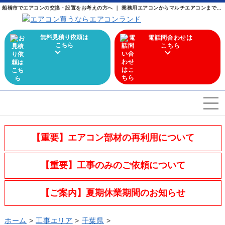
船橋市でエアコンの交換・設置をお考えの方へ ｜ 業務用エアコンからマルチエアコンまで幅広く取り扱うエアコン専門店
無料見積り依頼は
電話問合わせは
こちら
こちら
エアコンを選ぶ
Airconditioner search
【重要】エアコン部材の再利用について
店舗案内
Store
【重要】工事のみのご依頼について
会社概要
Company
【ご案内】夏期休業期間のお知らせ
施工実績
Work
ホーム
>
工事エリア
>
千葉県
>
よくある質問