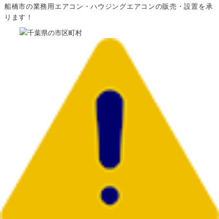
船橋市の業務用エアコン・ハウジングエアコンの販売・設置を承
Question
ります！
お問い合わせ
Contact us
電話問い合わせはこちら
Call a store
無料見積り依頼はこちら
Estimate request