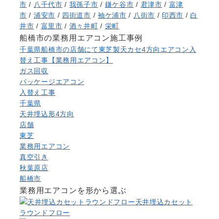
市
/
八千代市
/
我孫子市
/
鎌ケ谷市
/
君津市
/
富津
市
/
浦安市
/
四街道市
/
袖ケ浦市
/
八街市
/
印西市
/
白
井市
/
富里市
/
酒々井町
/
栄町
船橋市の業務用エアコン施工事例
千葉県船橋市の店舗にて東芝製天カセ4方向エアコン入
替え工事【業務用エアコン】
ガス回収
パッケージエアコン
入替え工事
千葉県
天井埋込形4方向
店舗
東芝
業務用エアコン
真空引き
秋葉原店
船橋市
業務用エアコンを形から選ぶ
天井埋込カセット
ラウンドフロー