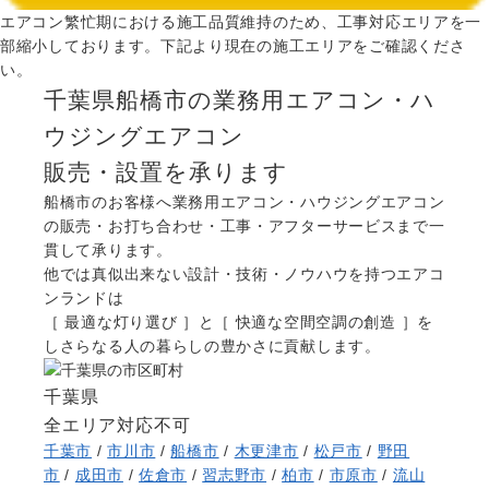
エアコン繁忙期における施工品質維持のため、工事対応エリアを一
部縮小しております。下記より現在の施工エリアをご確認くださ
い。
千葉県船橋市の業務用エアコン・ハ
ウジングエアコン
販売・設置を承ります
船橋市のお客様へ業務用エアコン・ハウジングエアコン
の販売・お打ち合わせ・工事・アフターサービスまで一
貫して承ります。
他では真似出来ない設計・技術・ノウハウを持つエアコ
ンランドは
［ 最適な灯り選び ］と［ 快適な空間空調の創造 ］を
しさらなる人の暮らしの豊かさに貢献します。
千葉県
全エリア対応不可
千葉市
/
市川市
/
船橋市
/
木更津市
/
松戸市
/
野田
市
/
成田市
/
佐倉市
/
習志野市
/
柏市
/
市原市
/
流山