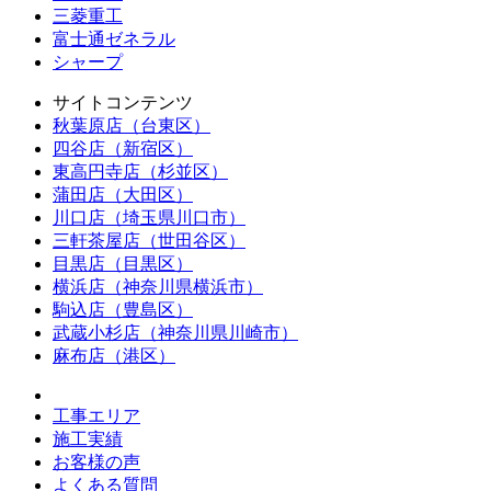
三菱重工
富士通ゼネラル
シャープ
サイトコンテンツ
秋葉原店（台東区）
四谷店（新宿区）
東高円寺店（杉並区）
蒲田店（大田区）
川口店（埼玉県川口市）
三軒茶屋店（世田谷区）
目黒店（目黒区）
横浜店（神奈川県横浜市）
駒込店（豊島区）
武蔵小杉店（神奈川県川崎市）
麻布店（港区）
工事エリア
施工実績
お客様の声
よくある質問