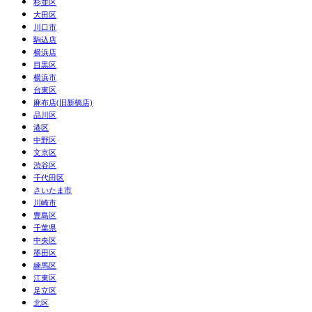
杉並区
大田区
川口市
駒込店
横浜店
目黒区
横浜市
台東区
麻布店(旧新橋店)
品川区
港区
中野区
文京区
渋谷区
千代田区
さいたま市
川崎市
豊島区
千葉県
中央区
墨田区
練馬区
江東区
足立区
北区