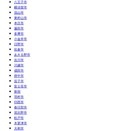
八王子市
横須賀市
流山市
東村山市
本庄市
蓮田市
多摩市
小金井市
日野市
佐倉市
あきる野市
吉川市
川越市
成田市
府中市
逗子市
富士見市
新宿
羽村市
印西市
春日部市
習志野市
松戸市
木更津市
大和市