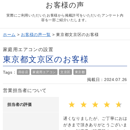
お客様の声
Question
お問い合わせ
実際にご利用いただいたお客様から掲載許可をいただいたアンケート内
Contact us
容を一部ご紹介いたします。
電話問い合わせはこちら
Call a store
ホーム
>
お客様の声一覧
>
東京都文京区のお客様
無料見積り依頼はこちら
Estimate request
家庭用エアコンの設置
東京都文京区のお客様
Tags：
四谷店
家庭用エアコン
文京区
東京都
掲載日：2024.07.26
営業担当者について
担当者の評価
遅くなりましたが、ご丁寧におは
がきまで頂きありがとうございま