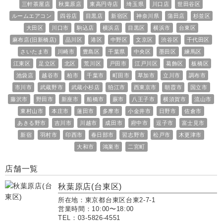
三軒茶屋店
秋葉原店
東高円寺店
埼玉県
川口店
世田谷区
ルームエアコン
四谷店
目黒店
新宿区
神奈川県
蒲田店
杉並区
大田区
川口市
駒込店
横浜店
目黒区
横浜市
台東区
麻布店(旧新橋店)
品川区
港区
中野区
文京区
渋谷区
千代田区
さいたま市
川崎市
豊島区
千葉県
中央区
墨田区
練馬区
江東区
足立区
北区
荒川区
戸田市
江戸川区
葛飾区
板橋区
池袋店
越谷市
柏市
千葉市
町田市
草加市
立川市
調布市
市川市
武蔵野市
武蔵小杉店
狛江市
西東京市
朝霞市
国立市
藤沢市
野田市
新座市
船橋市
蕨市
八王子市
横須賀市
流山市
東村山市
本庄市
蓮田市
多摩市
小金井市
日野市
佐倉市
あきる野市
吉川市
川越市
成田市
府中市
逗子市
富士見市
新宿
羽村市
印西市
春日部市
習志野市
松戸市
木更津市
大和市
鴻巣市
二宮町
店舗一覧
秋葉原店(台東区)
所在地：東京都台東区台東2-7-1
営業時間：10:00〜18:00
TEL：03-5826-4551