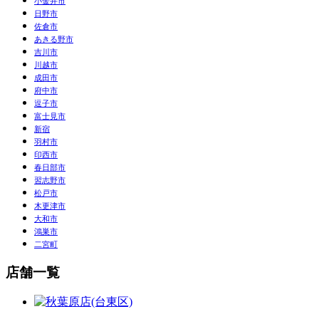
小金井市
日野市
佐倉市
あきる野市
吉川市
川越市
成田市
府中市
逗子市
富士見市
新宿
羽村市
印西市
春日部市
習志野市
松戸市
木更津市
大和市
鴻巣市
二宮町
店舗一覧