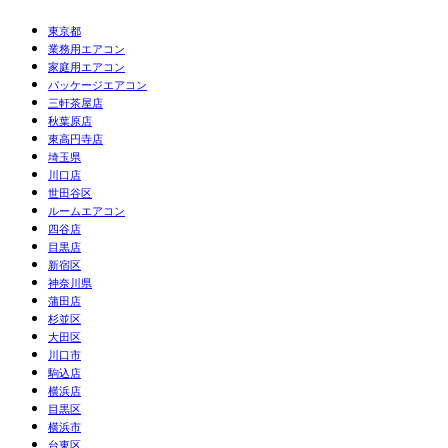
東京都
業務用エアコン
家庭用エアコン
パッケージエアコン
三軒茶屋店
秋葉原店
東高円寺店
埼玉県
川口店
世田谷区
ルームエアコン
四谷店
目黒店
新宿区
神奈川県
蒲田店
杉並区
大田区
川口市
駒込店
横浜店
目黒区
横浜市
台東区