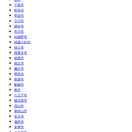
千葉市
町田市
草加市
立川市
調布市
市川市
武蔵野市
武蔵小杉店
狛江市
西東京市
朝霞市
国立市
藤沢市
野田市
新座市
船橋市
蕨市
八王子市
横須賀市
流山市
東村山市
本庄市
蓮田市
多摩市