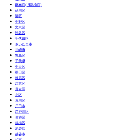
麻布店(旧新橋店)
品川区
港区
中野区
文京区
渋谷区
千代田区
さいたま市
川崎市
豊島区
千葉県
中央区
墨田区
練馬区
江東区
足立区
北区
荒川区
戸田市
江戸川区
葛飾区
板橋区
池袋店
越谷市
柏市