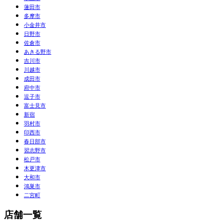
蓮田市
多摩市
小金井市
日野市
佐倉市
あきる野市
吉川市
川越市
成田市
府中市
逗子市
富士見市
新宿
羽村市
印西市
春日部市
習志野市
松戸市
木更津市
大和市
鴻巣市
二宮町
店舗一覧