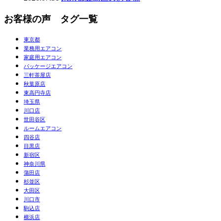
お客様の声 タグ一覧
東京都
業務用エアコン
家庭用エアコン
パッケージエアコン
三軒茶屋店
秋葉原店
東高円寺店
埼玉県
川口店
世田谷区
ルームエアコン
四谷店
目黒店
新宿区
神奈川県
蒲田店
杉並区
大田区
川口市
駒込店
横浜店