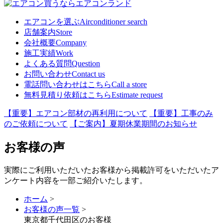
エアコンを選ぶ
Airconditioner search
店舗案内
Store
会社概要
Company
施工実績
Work
よくある質問
Question
お問い合わせ
Contact us
電話問い合わせはこちら
Call a store
無料見積り依頼はこちら
Estimate request
【重要】エアコン部材の再利用について
【重要】工事のみ
のご依頼について
【ご案内】夏期休業期間のお知らせ
お客様の声
実際にご利用いただいたお客様から掲載許可をいただいたア
ンケート内容を一部ご紹介いたします。
ホーム
>
お客様の声一覧
>
東京都千代田区のお客様