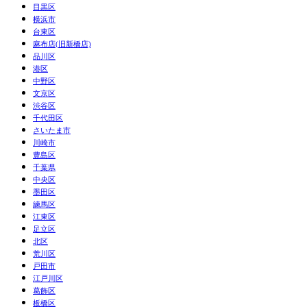
目黒区
横浜市
台東区
麻布店(旧新橋店)
品川区
港区
中野区
文京区
渋谷区
千代田区
さいたま市
川崎市
豊島区
千葉県
中央区
墨田区
練馬区
江東区
足立区
北区
荒川区
戸田市
江戸川区
葛飾区
板橋区