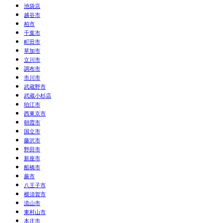
池袋店
越谷市
柏市
千葉市
町田市
草加市
立川市
調布市
市川市
武蔵野市
武蔵小杉店
狛江市
西東京市
朝霞市
国立市
藤沢市
野田市
新座市
船橋市
蕨市
八王子市
横須賀市
流山市
東村山市
本庄市