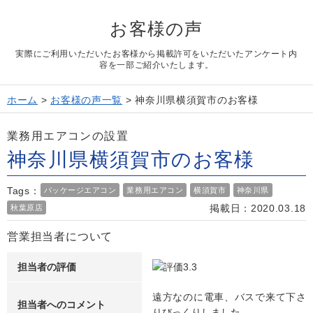
よくある質問
お客様の声
Question
お問い合わせ
実際にご利用いただいたお客様から掲載許可をいただいたアンケート内
Contact us
容を一部ご紹介いたします。
電話問い合わせはこちら
Call a store
ホーム
>
お客様の声一覧
>
神奈川県横須賀市のお客様
無料見積り依頼はこちら
Estimate request
業務用エアコンの設置
神奈川県横須賀市のお客様
Tags：
パッケージエアコン
業務用エアコン
横須賀市
神奈川県
掲載日：2020.03.18
秋葉原店
営業担当者について
担当者の評価
遠方なのに電車、バスで来て下さ
担当者へのコメント
りびっくりしました。