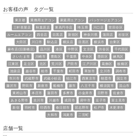
お客様の声 タグ一覧
東京都
業務用エアコン
家庭用エアコン
パッケージエアコン
三軒茶屋店
秋葉原店
東高円寺店
埼玉県
川口店
世田谷区
ルームエアコン
四谷店
目黒店
新宿区
神奈川県
蒲田店
杉並区
大田区
川口市
駒込店
横浜店
目黒区
横浜市
台東区
麻布店(旧新橋店)
品川区
港区
中野区
文京区
渋谷区
千代田区
さいたま市
川崎市
豊島区
千葉県
中央区
墨田区
練馬区
江東区
足立区
北区
荒川区
戸田市
江戸川区
葛飾区
板橋区
池袋店
越谷市
柏市
千葉市
町田市
草加市
立川市
調布市
市川市
武蔵野市
武蔵小杉店
狛江市
西東京市
朝霞市
国立市
藤沢市
野田市
新座市
船橋市
蕨市
八王子市
横須賀市
流山市
東村山市
本庄市
蓮田市
多摩市
小金井市
日野市
佐倉市
あきる野市
吉川市
川越市
成田市
府中市
逗子市
富士見市
新宿
羽村市
印西市
春日部市
習志野市
松戸市
木更津市
大和市
鴻巣市
二宮町
店舗一覧