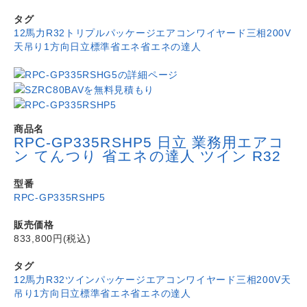
タグ
12馬力
R32
トリプル
パッケージエアコン
ワイヤード
三相200V
天吊り1方向
日立
標準省エネ
省エネの達人
商品名
RPC-GP335RSHP5 日立 業務用エアコ
ン てんつり 省エネの達人 ツイン R32
型番
RPC-GP335RSHP5
販売価格
833,800円(税込)
タグ
12馬力
R32
ツイン
パッケージエアコン
ワイヤード
三相200V
天
吊り1方向
日立
標準省エネ
省エネの達人