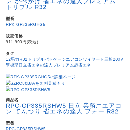
ン かべかけ 省エネの達人プレミアム
トリプル R32
型番
RPK-GP335RGHG5
販売価格
911,900円(税込)
タグ
12馬力
R32
トリプル
パッケージエアコン
ワイヤード
三相200V
壁掛形
日立
省エネの達人プレミアム
超省エネ
商品名
RPC-GP335RSHW5 日立 業務用エアコ
ン てんつり 省エネの達人 フォー R32
型番
RPC-GP335RSHW5