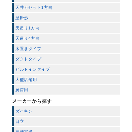
天井カセット1方向
壁掛形
天吊り1方向
天吊り4方向
床置きタイプ
ダクトタイプ
ビルトインタイプ
大型店舗用
厨房用
メーカーから探す
ダイキン
日立
三菱電機