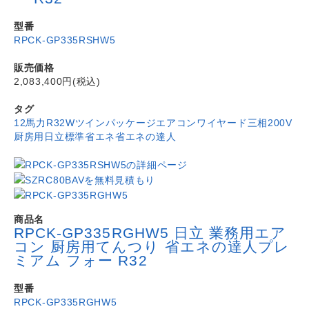
型番
RPCK-GP335RSHW5
販売価格
2,083,400円(税込)
タグ
12馬力
R32
Wツイン
パッケージエアコン
ワイヤード
三相200V
厨房用
日立
標準省エネ
省エネの達人
商品名
RPCK-GP335RGHW5 日立 業務用エア
コン 厨房用てんつり 省エネの達人プレ
ミアム フォー R32
型番
RPCK-GP335RGHW5