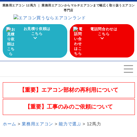
業務用エアコン 12馬力 ｜ 業務用エアコンからマルチエアコンまで幅広く取り扱うエアコン
専門店
お見積り依頼は
電話問合わせは
こちら
こちら
エアコンを選ぶ
Airconditioner search
【重要】エアコン部材の再利用について
店舗案内
Store
【重要】工事のみのご依頼について
会社概要
Company
ホーム
>
業務用エアコン
>
能力で選ぶ
>
12馬力
施工実績
Work