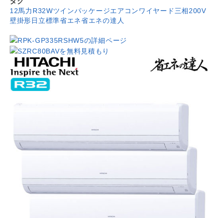
タグ
12馬力
R32
Wツイン
パッケージエアコン
ワイヤード
三相200V
壁掛形
日立
標準省エネ
省エネの達人