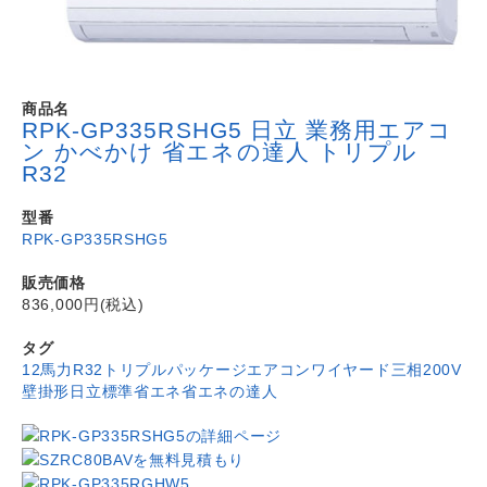
商品名
RPK-GP335RSHG5 日立 業務用エアコ
ン かべかけ 省エネの達人 トリプル
R32
型番
RPK-GP335RSHG5
販売価格
836,000円(税込)
タグ
12馬力
R32
トリプル
パッケージエアコン
ワイヤード
三相200V
壁掛形
日立
標準省エネ
省エネの達人