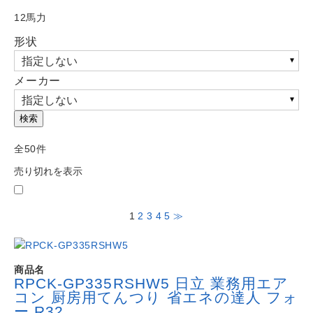
よくある質問
12馬力
Question
形状
お問い合わせ
Contact us
メーカー
電話問い合わせはこちら
Call a store
お見積り依頼はこちら
検索
Estimate request
全50件
売り切れを表示
1
2
3
4
5
≫
商品名
RPCK-GP335RSHW5 日立 業務用エア
コン 厨房用てんつり 省エネの達人 フォ
ー R32