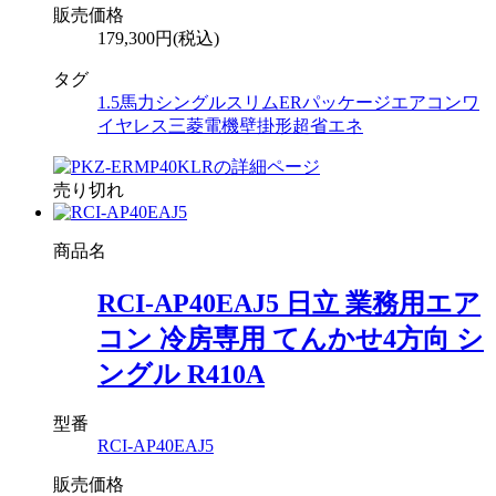
販売価格
179,300円(税込)
タグ
1.5馬力
シングル
スリムER
パッケージエアコン
ワ
イヤレス
三菱電機
壁掛形
超省エネ
売り切れ
商品名
RCI-AP40EAJ5 日立 業務用エア
コン 冷房専用 てんかせ4方向 シ
ングル R410A
型番
RCI-AP40EAJ5
販売価格