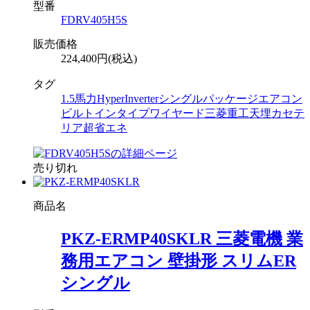
型番
FDRV405H5S
販売価格
224,400円(税込)
タグ
1.5馬力
HyperInverter
シングル
パッケージエアコン
ビルトインタイプ
ワイヤード
三菱重工
天埋カセテ
リア
超省エネ
売り切れ
商品名
PKZ-ERMP40SKLR 三菱電機 業
務用エアコン 壁掛形 スリムER
シングル