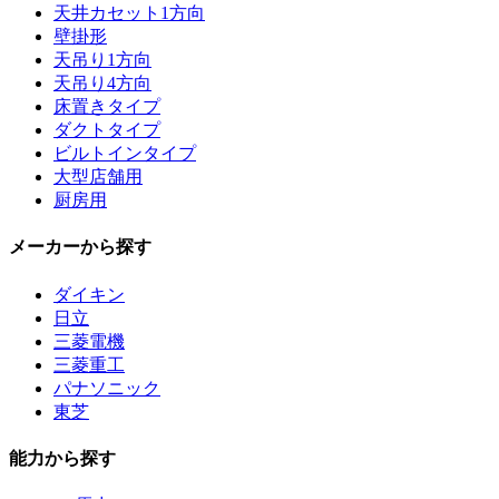
天井カセット1方向
壁掛形
天吊り1方向
天吊り4方向
床置きタイプ
ダクトタイプ
ビルトインタイプ
大型店舗用
厨房用
メーカーから探す
ダイキン
日立
三菱電機
三菱重工
パナソニック
東芝
能力から探す