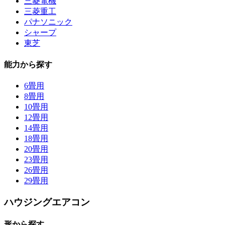
三菱電機
三菱重工
パナソニック
シャープ
東芝
能力から探す
6畳用
8畳用
10畳用
12畳用
14畳用
18畳用
20畳用
23畳用
26畳用
29畳用
ハウジングエアコン
形から探す