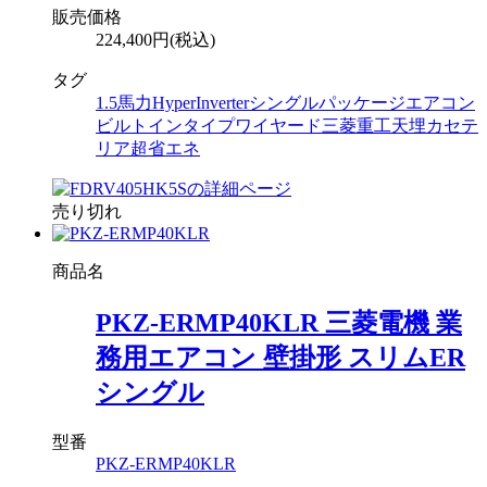
販売価格
224,400円(税込)
タグ
1.5馬力
HyperInverter
シングル
パッケージエアコン
ビルトインタイプ
ワイヤード
三菱重工
天埋カセテ
リア
超省エネ
売り切れ
商品名
PKZ-ERMP40KLR 三菱電機 業
務用エアコン 壁掛形 スリムER
シングル
型番
PKZ-ERMP40KLR