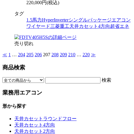
220,000円(税込)
タグ
1.5馬力
HyperInverter
シングル
パッケージエアコン
ワイヤード
三菱重工
天井カセット4方向
超省エネ
売り切れ
≪
1
…
204
205
206
207
208
209
210
…
220
≫
商品検索
検索
業務用エアコン
形から探す
天井カセットラウンドフロー
天井カセット4方向
天井カセット2方向