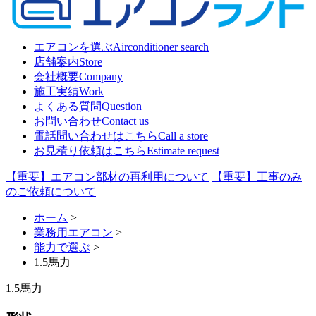
エアコンを選ぶ
Airconditioner search
店舗案内
Store
会社概要
Company
施工実績
Work
よくある質問
Question
お問い合わせ
Contact us
電話問い合わせはこちら
Call a store
お見積り依頼はこちら
Estimate request
【重要】エアコン部材の再利用について
【重要】工事のみ
のご依頼について
ホーム
>
業務用エアコン
>
能力で選ぶ
>
1.5馬力
1.5馬力