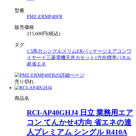
型番
PMZ-ERMP40FR
販売価格
215,600円(税込)
タグ
1.5馬力
シングル
スリムER
パッケージエアコン
ワ
イヤード
三菱電機
天井カセット1方向
標準パネル
超省エネ
売り切れ
商品名
RCI-AP40GHJ4 日立 業務用エア
コン てんかせ4方向 省エネの達
人プレミアム シングル R410A