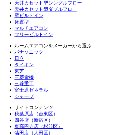
天井カセット型シングルフロー
天井カセット型ダブルフロー
壁ビルトイン
床置型
マルチエアコン
フリービルトイン
ルームエアコンをメーカーから選ぶ
パナソニック
日立
ダイキン
東芝
三菱電機
三菱重工
富士通ゼネラル
シャープ
サイトコンテンツ
秋葉原店（台東区）
四谷店（新宿区）
東高円寺店（杉並区）
蒲田店（大田区）