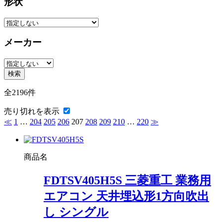
形状
メーカー
検索
全2196件
売り切れを表示
≪
1
…
204
205
206
207
208
209
210
…
220
≫
商品名
FDTSV405H5S 三菱重工 業務用
エアコン 天井埋込形1方向吹出
し シングル