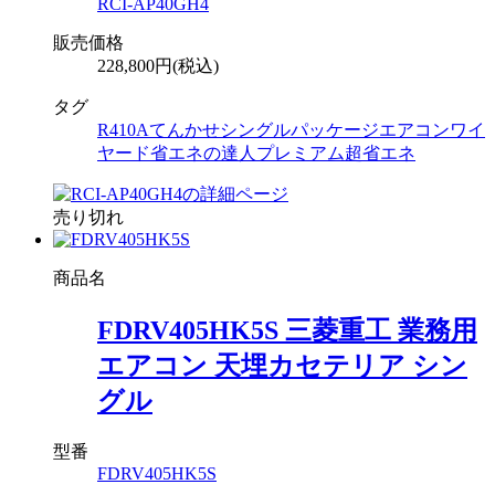
RCI-AP40GH4
販売価格
228,800円(税込)
タグ
R410A
てんかせ
シングル
パッケージエアコン
ワイ
ヤード
省エネの達人プレミアム
超省エネ
売り切れ
商品名
FDRV405HK5S 三菱重工 業務用
エアコン 天埋カセテリア シン
グル
型番
FDRV405HK5S