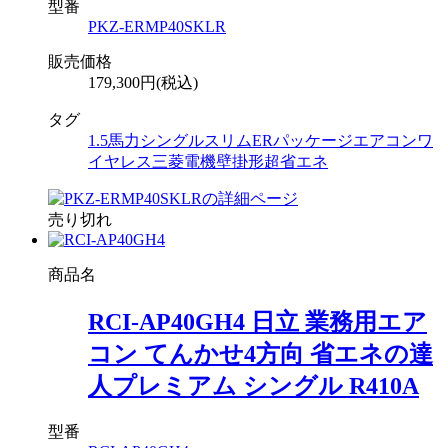
型番
PKZ-ERMP40SKLR
販売価格
179,300円(税込)
タグ
1.5馬力
シングル
スリムER
パッケージエアコン
ワ
イヤレス
三菱電機
壁掛形
超省エネ
売り切れ
商品名
RCI-AP40GH4 日立 業務用エア
コン てんかせ4方向 省エネの達
人プレミアム シングル R410A
型番