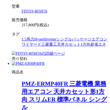
型番
FDTSV405H5S
販売価格
217,800円(税込)
タグ
1.5馬力
HyperInverter
シングル
パッケージエアコン
ワイヤード
三菱重工
天井カセット1方向
超省エネ
売り切れ
商品名
PMZ-ERMP40FR 三菱電機 業務
用エアコン 天井カセット形1方
向 スリムER 標準パネル シング
ル