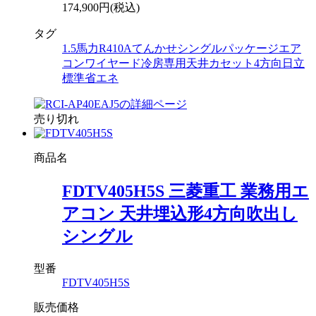
174,900円(税込)
タグ
1.5馬力
R410A
てんかせ
シングル
パッケージエア
コン
ワイヤード
冷房専用
天井カセット4方向
日立
標準省エネ
売り切れ
商品名
FDTV405H5S 三菱重工 業務用エ
アコン 天井埋込形4方向吹出し
シングル
型番
FDTV405H5S
販売価格