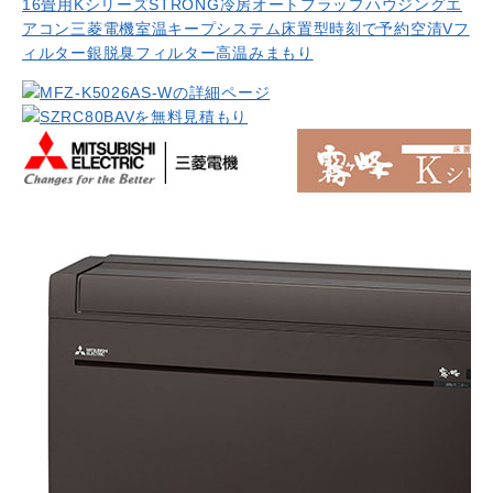
16畳用
Kシリーズ
STRONG冷房
オートフラップ
ハウジングエ
アコン
三菱電機
室温キープシステム
床置型
時刻で予約
空清Vフ
ィルター
銀脱臭フィルター
高温みまもり