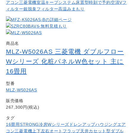
アコン
三菱電機
室温キープシステム
床置型
時刻で予約
空清Vフ
ィルター
銀脱臭フィルター
高温みまもり
商品名
MLZ-W5026AS 三菱電機 ダブルフロー
Wシリーズ 化粧パネルW色セット 主に
16畳用
型番
MLZ-W5026AS
販売価格
267,300円(税込)
タグ
16畳用
STRONG冷房
Wシリーズ
ドレンアップ
ハウジングエア
コン
三菱電機
上下左右オートフラップ
天井カセット型ダブル