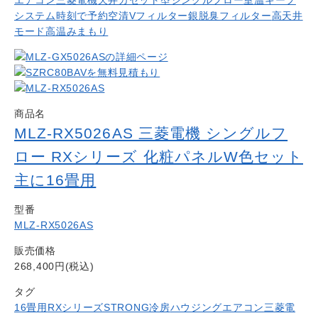
システム
時刻で予約
空清Vフィルター
銀脱臭フィルター
高天井
モード
高温みまもり
商品名
MLZ-RX5026AS 三菱電機 シングルフ
ロー RXシリーズ 化粧パネルW色セット
主に16畳用
型番
MLZ-RX5026AS
販売価格
268,400円(税込)
タグ
16畳用
RXシリーズ
STRONG冷房
ハウジングエアコン
三菱電