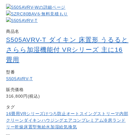
商品名
S505AVRV-T ダイキン 床置形 うるると
さらら加湿機能付 VRシリーズ 主に16
畳用
型番
S505AVRV-T
販売価格
316,800円(税込)
タグ
16畳用
VRシリーズ
けつろ防止
オートスイング
ストリーマ内部
クリーン
ダイキン
ハウジングエアコン
プレミアム冷房
ランド
リー乾燥
床置型
無給水加湿
給気換気