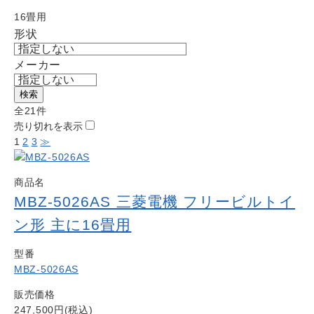
よくある質問
16畳用
Question
形状
お問い合わせ
Contact us
メーカー
電話問い合わせはこちら
Call a store
検索
全21件
お見積り依頼はこちら
売り切れを表示
Estimate request
1
2
3
≫
商品名
MBZ-5026AS 三菱電機 フリービルトイ
ン形 主に16畳用
型番
MBZ-5026AS
販売価格
247,500円(税込)