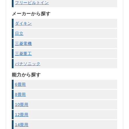
フリービルトイン
メーカーから探す
ダイキン
日立
三菱電機
三菱重工
パナソニック
能力から探す
6畳用
8畳用
10畳用
12畳用
14畳用