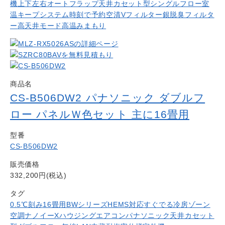
機
上下左右オートフラップ
天井カセット型シングルフロー
室
温キープシステム
時刻で予約
空清Vフィルター
銀脱臭フィルタ
ー
高天井モード
高温みまもり
商品名
CS-B506DW2 パナソニック ダブルフ
ロー パネルＷ色セット 主に16畳用
型番
CS-B506DW2
販売価格
332,200円(税込)
タグ
0.5℃刻み
16畳用
BWシリーズ
HEMS対応
すぐでる冷房
ゾーン
空調
ナノイーX
ハウジングエアコン
パナソニック
天井カセット