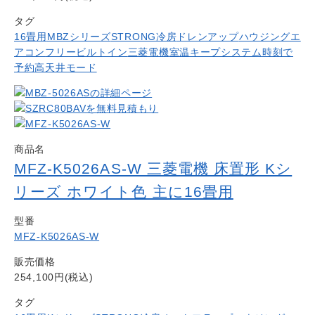
タグ
16畳用
MBZシリーズ
STRONG冷房
ドレンアップ
ハウジングエ
アコン
フリービルトイン
三菱電機
室温キープシステム
時刻で
予約
高天井モード
商品名
MFZ-K5026AS-W 三菱電機 床置形 Kシ
リーズ ホワイト色 主に16畳用
型番
MFZ-K5026AS-W
販売価格
254,100円(税込)
タグ