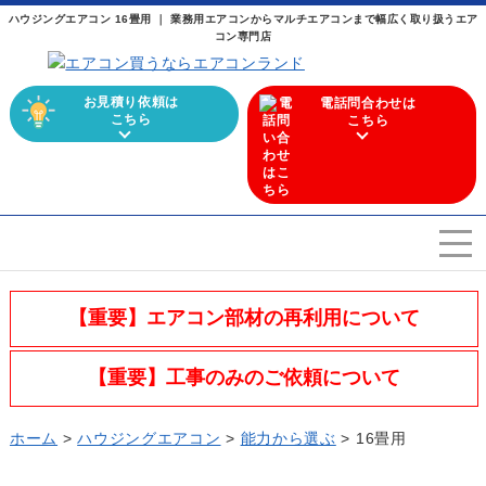
ハウジングエアコン 16畳用 ｜ 業務用エアコンからマルチエアコンまで幅広く取り扱うエア
コン専門店
お見積り依頼は
電話問合わせは
こちら
こちら
エアコンを選ぶ
Airconditioner search
【重要】エアコン部材の再利用について
店舗案内
Store
【重要】工事のみのご依頼について
会社概要
Company
ホーム
>
ハウジングエアコン
>
能力から選ぶ
>
16畳用
施工実績
Work