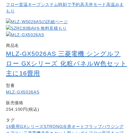
フロー
室温キープシステム
時刻で予約
高天井モード
高温みま
もり
商品名
MLZ-GX5026AS 三菱電機 シングルフ
ロー GXシリーズ 化粧パネルW色セット
主に16畳用
型番
MLZ-GX5026AS
販売価格
254,100円(税込)
タグ
16畳用
GXシリーズ
STRONG冷房
オートフラップ
ハウジング
エアコン
三菱電機
天井カセット型シングルフロー
室温キープ