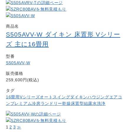
商品名
S505AVV-W ダイキン 床置形 Vシリー
ズ 主に16畳用
型番
S505AVV-W
販売価格
259,600円(税込)
タグ
16畳用
Vシリーズ
オートスイング
ダイキン
ハウジングエアコ
ン
プレミアム冷房
ランドリー乾燥
床置型
結露水洗浄
1
2
3
≫