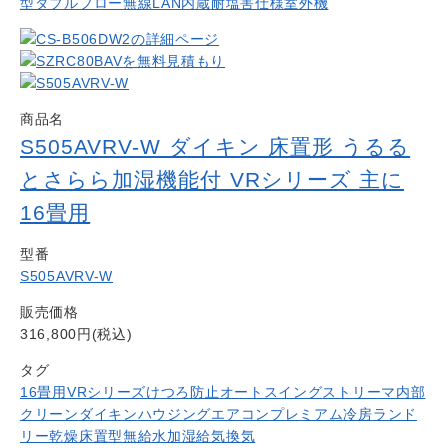
型ダブルフロー
無線LAN内蔵
耐塩害仕様室外機
商品名
S505AVRV-W ダイキン 床置形 うるる
とさらら加湿機能付 VRシリーズ 主に
16畳用
型番
S505AVRV-W
販売価格
316,800円(税込)
タグ
16畳用
VRシリーズ
けつろ防止
オートスイング
ストリーマ内部
クリーン
ダイキン
ハウジングエアコン
プレミアム冷房
ランド
リー乾燥
床置型
無給水加湿
給気換気