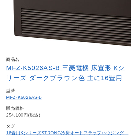
商品名
MFZ-K5026AS-B 三菱電機 床置形 Kシ
リーズ ダークブラウン色 主に16畳用
型番
MFZ-K5026AS-B
販売価格
254,100円(税込)
タグ
16畳用
Kシリーズ
STRONG冷房
オートフラップ
ハウジングエ