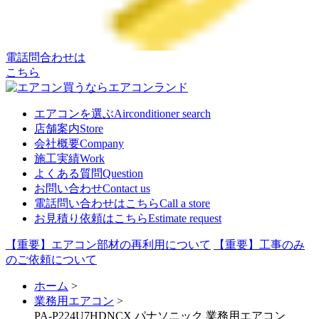
電話問合わせは
こちら
エアコンを選ぶ
Airconditioner search
店舗案内
Store
会社概要
Company
施工実績
Work
よくある質問
Question
お問い合わせ
Contact us
電話問い合わせはこちら
Call a store
お見積り依頼はこちら
Estimate request
【重要】エアコン部材の再利用について
【重要】工事のみ
のご依頼について
ホーム
>
業務用エアコン
>
PA-P224U7HDNCX パナソニック 業務用エアコン