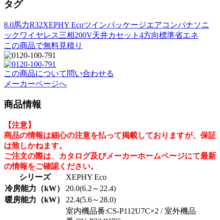
タグ
8.0馬力
R32
XEPHY Eco
ツイン
パッケージエアコン
パナソニ
ック
ワイヤレス
三相200V
天井カセット4方向
標準省エネ
この商品で無料見積り
この商品について問い合わせる
メーカーページへ
商品情報
【注意】
商品の情報は細心の注意を払って掲載しておりますが、保証
は致しかねます。
ご注文の際は、カタログ及びメーカーホームページにて最新
の情報をご確認ください。
シリーズ
XEPHY Eco
冷房能力（kW）
20.0(6.2～22.4)
暖房能力（kW）
22.4(5.6～28.0)
室内機品番:CS-P112U7C×2 / 室外機品