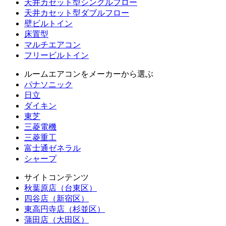
天井カセット型シングルフロー
天井カセット型ダブルフロー
壁ビルトイン
床置型
マルチエアコン
フリービルトイン
ルームエアコンをメーカーから選ぶ
パナソニック
日立
ダイキン
東芝
三菱電機
三菱重工
富士通ゼネラル
シャープ
サイトコンテンツ
秋葉原店（台東区）
四谷店（新宿区）
東高円寺店（杉並区）
蒲田店（大田区）