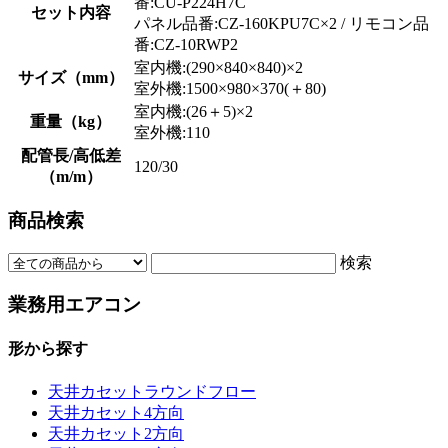
番:CU-P224H7C
セット内容
パネル品番:CZ-160KPU7C×2 / リモコン品
番:CZ-10RWP2
室内機:(290×840×840)×2
サイズ（mm）
室外機:1500×980×370(＋80)
室内機:(26＋5)×2
重量（kg）
室外機:110
配管長/高低差
120/30
（m/m）
商品検索
検索
業務用エアコン
形から探す
天井カセットラウンドフロー
天井カセット4方向
天井カセット2方向