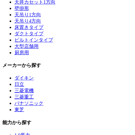
天井カセット1方向
壁掛形
天吊り1方向
天吊り4方向
床置きタイプ
ダクトタイプ
ビルトインタイプ
大型店舗用
厨房用
メーカーから探す
ダイキン
日立
三菱電機
三菱重工
パナソニック
東芝
能力から探す