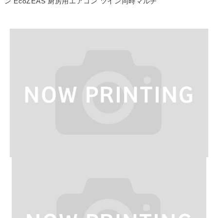
ン EcoZEAS 厨房用エアコン ツイン同時マルチ
Work
よくある質問
Question
お問い合わせ
Contact us
電話問い合わせはこちら
Call a store
お見積り依頼はこちら
Estimate request