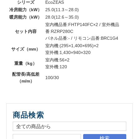
シリーズ
EcoZEAS
冷房能力（kW）
25.0(11.3～28.0)
暖房能力（kW）
28.0(12.6～35.0)
室内機品番:FHTP140FC×2 / 室外機品
セット内容
番:RZRP280C
パネル品番:- / リモコン品番:BRC1G4
室内機:(295×1,400×695)×2
サイズ（mm）
室外機:1,430×940×320
室内機:56×2
重量（kg）
室外機:120
配管長/高低差
100/30
（m/m）
商品検索
検索