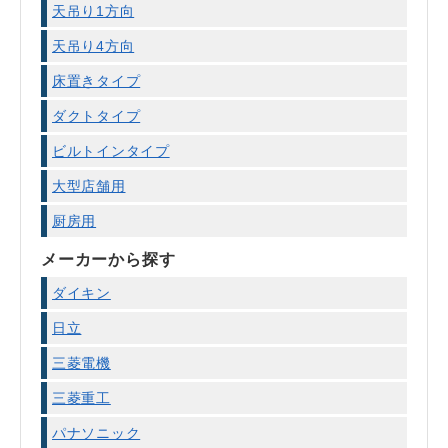
天吊り1方向
天吊り4方向
床置きタイプ
ダクトタイプ
ビルトインタイプ
大型店舗用
厨房用
メーカーから探す
ダイキン
日立
三菱電機
三菱重工
パナソニック