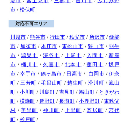
潮市
/
富士見市
/
三郷市
/
吉川市
/
ふじみ野
市
/
松伏町
対応不可エリア
川越市
/
熊谷市
/
行田市
/
秩父市
/
所沢市
/
飯能
市
/
加須市
/
本庄市
/
東松山市
/
狭山市
/
羽生
市
/
鴻巣市
/
深谷市
/
上尾市
/
入間市
/
新座
市
/
桶川市
/
久喜市
/
北本市
/
蓮田市
/
坂戸
市
/
幸手市
/
鶴ヶ島市
/
日高市
/
白岡市
/
伊奈
町
/
三芳町
/
毛呂山町
/
越生町
/
滑川町
/
嵐山
町
/
小川町
/
川島町
/
吉見町
/
鳩山町
/
ときがわ
町
/
横瀬町
/
皆野町
/
長瀞町
/
小鹿野町
/
東秩父
村
/
美里町
/
神川町
/
上里町
/
寄居町
/
宮代
町
/
杉戸町
/