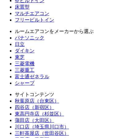
壁ビルトイン
床置型
マルチエアコン
フリービルトイン
ルームエアコンをメーカーから選ぶ
パナソニック
日立
ダイキン
東芝
三菱電機
三菱重工
富士通ゼネラル
シャープ
サイトコンテンツ
秋葉原店（台東区）
四谷店（新宿区）
東高円寺店（杉並区）
蒲田店（大田区）
川口店（埼玉県川口市）
三軒茶屋店（世田谷区）