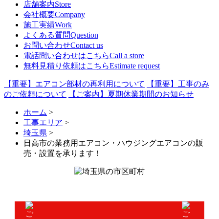
店舗案内
Store
会社概要
Company
施工実績
Work
よくある質問
Question
お問い合わせ
Contact us
電話問い合わせはこちら
Call a store
無料見積り依頼はこちら
Estimate request
【重要】エアコン部材の再利用について
【重要】工事のみ
のご依頼について
【ご案内】夏期休業期間のお知らせ
ホーム
>
工事エリア
>
埼玉県
>
日高市の業務用エアコン・ハウジングエアコンの販
売・設置を承ります！