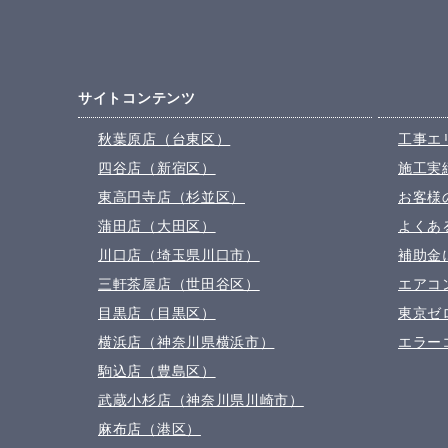
サイトコンテンツ
秋葉原店（台東区）
工事エ
四谷店（新宿区）
施工実
東高円寺店（杉並区）
お客様
蒲田店（大田区）
よくあ
川口店（埼玉県川口市）
補助金
三軒茶屋店（世田谷区）
エアコ
目黒店（目黒区）
東京ゼ
横浜店（神奈川県横浜市）
エラー
駒込店（豊島区）
武蔵小杉店（神奈川県川崎市）
麻布店（港区）