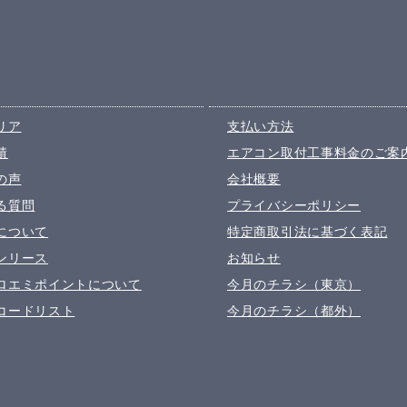
リア
支払い方法
績
エアコン取付工事料金のご案
の声
会社概要
る質問
プライバシーポリシー
について
特定商取引法に基づく表記
ンリース
お知らせ
ロエミポイントについて
今月のチラシ（東京）
コードリスト
今月のチラシ（都外）