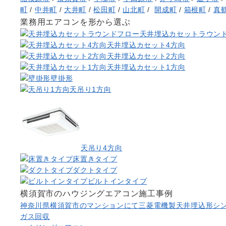
町
/
中井町
/
大井町
/
松田町
/
山北町
/
開成町
/
箱根町
/
真
業務用エアコンを形から選ぶ
天井埋込カセットラウン
天井埋込カセット4方向
天井埋込カセット2方向
天井埋込カセット1方向
壁掛形
天吊り1方向
天吊り4方向
床置きタイプ
ダクトタイプ
ビルトインタイプ
横須賀市のハウジングエアコン施工事例
神奈川県横須賀市のマンションにて三菱電機製天井埋込形シ
ガス回収