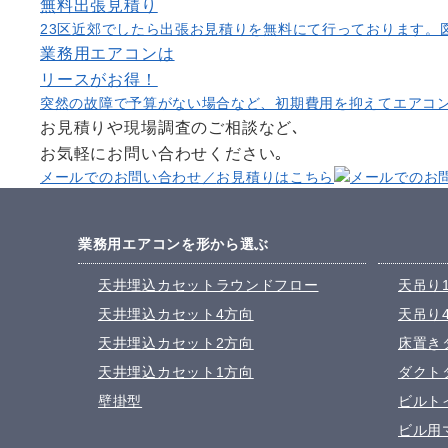
無料出張見積り
23区近郊でしたら出張お見積りを無料にて行っております。
業務用エアコンは
リース
がお得！
突然の故障で予算がない場合など、初期費用を抑えてエアコ
お見積りや現場調査のご相談など､
お気軽にお問い合わせください｡
メールでのお問い合わせ／
お見積りはこちら
業務用エアコンを形から選ぶ
天井埋込カセットラウンドフロー
天吊り
天井埋込カセット4方向
天吊り
天井埋込カセット2方向
床置き
天井埋込カセット1方向
ダクト
壁掛型
ビルト
ビル用