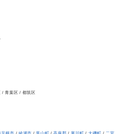
。
。
区 / 青葉区 / 都筑区
南足柄市
/
綾瀬市
/
葉山町
/
高座郡
/
寒川町
/
大磯町
/
二宮