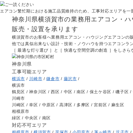
エアコン繁忙期における施工品質維持のため、工事対応エリアを一
神奈川県横須賀市の業務用エアコン・ハ
販売・設置を承ります
横須賀市のお客様へ業務用エアコン・ハウジングエアコンの
他では真似出来ない設計・技術・ノウハウを持つエアコンラ
［ 最適な灯り選び ］と［ 快適な空間空調の創造 ］をしさ
神奈川県
工事可能エリア
横浜市
/
川崎市
/
鎌倉市
/
藤沢市
/
横浜市
鶴見区 / 神奈川区 / 西区 / 中区 / 南区 / 保土ケ谷区 / 磯子区 / 
川崎市
川崎区 / 幸区 / 中原区 / 高津区 / 多摩区 / 宮前区 / 麻生区
相模原市
緑区 / 中央区 / 南区
対応不可エリア
相模原市
/
横須賀市
/
平塚市
/
小田原市
/
茅ヶ崎市
/
逗子市