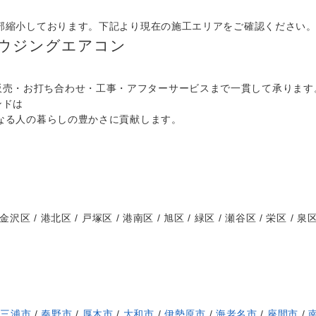
部縮小しております。下記より現在の施工エリアをご確認ください
ウジングエアコン
販売・お打ち合わせ・工事・アフターサービスまで一貫して承ります
ンドは
らなる人の暮らしの豊かさに貢献します。
金沢区 / 港北区 / 戸塚区 / 港南区 / 旭区 / 緑区 / 瀬谷区 / 栄区 / 泉
/
三浦市
/
秦野市
/
厚木市
/
大和市
/
伊勢原市
/
海老名市
/
座間市
/