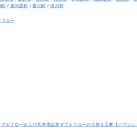
鶴町
/
湯河原町
/
愛川町
/
清川村
ドフロー
ングルフローおよび天井埋込形ダブルフローの入替え工事【ハウジン