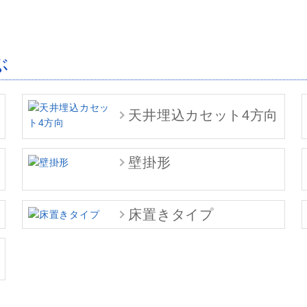
ぶ
天井埋込カセット4方向
壁掛形
床置きタイプ