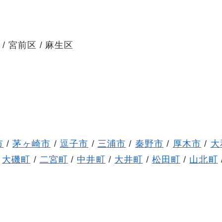
 / 宮前区 / 麻生区
市
/
茅ヶ崎市
/
逗子市
/
三浦市
/
秦野市
/
厚木市
/
大
/
大磯町
/
二宮町
/
中井町
/
大井町
/
松田町
/
山北町