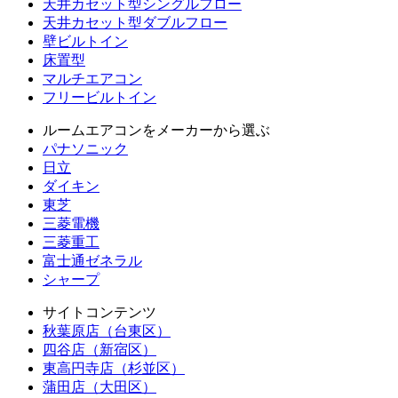
天井カセット型シングルフロー
天井カセット型ダブルフロー
壁ビルトイン
床置型
マルチエアコン
フリービルトイン
ルームエアコンをメーカーから選ぶ
パナソニック
日立
ダイキン
東芝
三菱電機
三菱重工
富士通ゼネラル
シャープ
サイトコンテンツ
秋葉原店（台東区）
四谷店（新宿区）
東高円寺店（杉並区）
蒲田店（大田区）