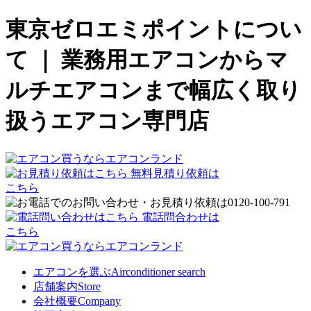
東京ゼロエミポイントについ
て ｜ 業務用エアコンからマ
ルチエアコンまで幅広く取り
扱うエアコン専門店
無料見積り依頼は
こちら
電話問合わせは
こちら
エアコンを選ぶ
Airconditioner search
店舗案内
Store
会社概要
Company