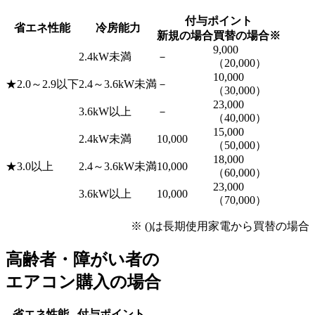
付与ポイント
省エネ性能
冷房能力
新規の場合
買替の場合
※
9,000
2.4kW未満
－
（20,000）
10,000
★2.0～2.9以下
2.4～3.6kW未満
－
（30,000）
23,000
3.6kW以上
－
（40,000）
15,000
2.4kW未満
10,000
（50,000）
18,000
★3.0以上
2.4～3.6kW未満
10,000
（60,000）
23,000
3.6kW以上
10,000
（70,000）
※ ()は長期使用家電から買替の場合
高齢者・障がい者の
エアコン購入の場合
省エネ性能
付与ポイント