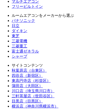
マルチエアコン
フリービルトイン
ルームエアコンをメーカーから選ぶ
パナソニック
日立
ダイキン
東芝
三菱電機
三菱重工
富士通ゼネラル
シャープ
サイトコンテンツ
秋葉原店（台東区）
四谷店（新宿区）
東高円寺店（杉並区）
蒲田店（大田区）
川口店（埼玉県川口市）
三軒茶屋店（世田谷区）
目黒店（目黒区）
横浜店（神奈川県横浜市）