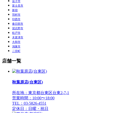
逗子市
富士見市
新宿
羽村市
印西市
春日部市
習志野市
松戸市
木更津市
大和市
鴻巣市
二宮町
店舗一覧
秋葉原店(台東区)
所在地：東京都台東区台東2-7-1
営業時間：10:00〜18:00
TEL：03-5826-4551
定休日：日曜・祝日