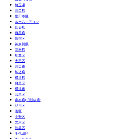
埼玉県
川口店
世田谷区
ルームエアコン
四谷店
目黒店
新宿区
神奈川県
蒲田店
杉並区
大田区
川口市
駒込店
横浜店
目黒区
横浜市
台東区
麻布店(旧新橋店)
品川区
港区
中野区
文京区
渋谷区
千代田区
さいたま市