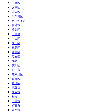
中野区
文京区
渋谷区
千代田区
さいたま市
川崎市
豊島区
千葉県
中央区
墨田区
練馬区
江東区
足立区
北区
荒川区
戸田市
江戸川区
葛飾区
板橋区
池袋店
越谷市
柏市
千葉市
町田市
草加市