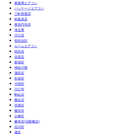
家庭用エアコン
パッケージエアコン
三軒茶屋店
秋葉原店
東高円寺店
埼玉県
川口店
世田谷区
ルームエアコン
四谷店
目黒店
新宿区
神奈川県
蒲田店
杉並区
大田区
川口市
駒込店
横浜店
目黒区
横浜市
台東区
麻布店(旧新橋店)
品川区
港区