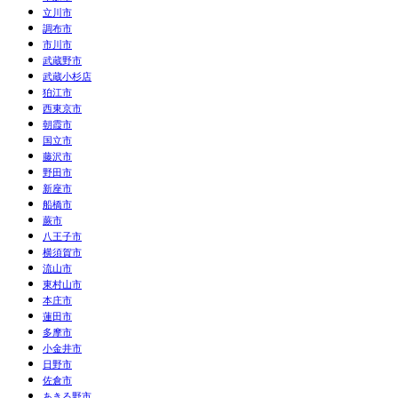
立川市
調布市
市川市
武蔵野市
武蔵小杉店
狛江市
西東京市
朝霞市
国立市
藤沢市
野田市
新座市
船橋市
蕨市
八王子市
横須賀市
流山市
東村山市
本庄市
蓮田市
多摩市
小金井市
日野市
佐倉市
あきる野市