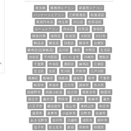
東京都
業務用エアコン
家庭用エアコン
パッケージエアコン
三軒茶屋店
秋葉原店
東高円寺店
埼玉県
川口店
世田谷区
ルームエアコン
四谷店
目黒店
新宿区
神奈川県
蒲田店
杉並区
大田区
川口市
駒込店
横浜店
目黒区
横浜市
台東区
麻布店(旧新橋店)
品川区
港区
中野区
文京区
渋谷区
千代田区
さいたま市
川崎市
豊島区
千葉県
中央区
墨田区
練馬区
江東区
足立区
北区
荒川区
戸田市
江戸川区
葛飾区
板橋区
池袋店
越谷市
柏市
千葉市
町田市
草加市
立川市
調布市
市川市
武蔵野市
武蔵小杉店
狛江市
西東京市
朝霞市
国立市
藤沢市
野田市
新座市
船橋市
蕨市
八王子市
横須賀市
流山市
東村山市
本庄市
蓮田市
多摩市
小金井市
日野市
佐倉市
あきる野市
吉川市
川越市
成田市
府中市
逗子市
富士見市
新宿
羽村市
印西市