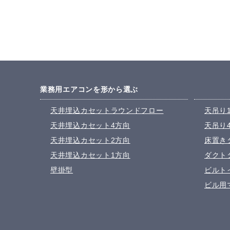
業務用エアコンを形から選ぶ
天井埋込カセットラウンドフロー
天吊り
天井埋込カセット4方向
天吊り
天井埋込カセット2方向
床置き
天井埋込カセット1方向
ダクト
壁掛型
ビルト
ビル用