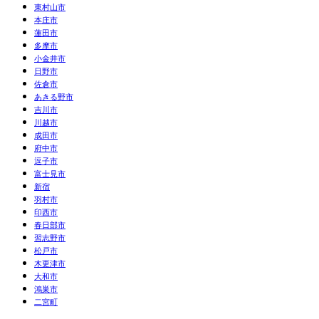
東村山市
本庄市
蓮田市
多摩市
小金井市
日野市
佐倉市
あきる野市
吉川市
川越市
成田市
府中市
逗子市
富士見市
新宿
羽村市
印西市
春日部市
習志野市
松戸市
木更津市
大和市
鴻巣市
二宮町