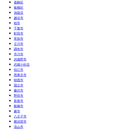
葛飾区
板橋区
池袋店
越谷市
柏市
千葉市
町田市
草加市
立川市
調布市
市川市
武蔵野市
武蔵小杉店
狛江市
西東京市
朝霞市
国立市
藤沢市
野田市
新座市
船橋市
蕨市
八王子市
横須賀市
流山市