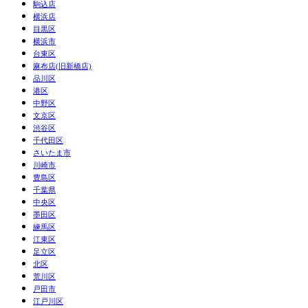
駒込店
横浜店
目黒区
横浜市
台東区
麻布店(旧新橋店)
品川区
港区
中野区
文京区
渋谷区
千代田区
さいたま市
川崎市
豊島区
千葉県
中央区
墨田区
練馬区
江東区
足立区
北区
荒川区
戸田市
江戸川区