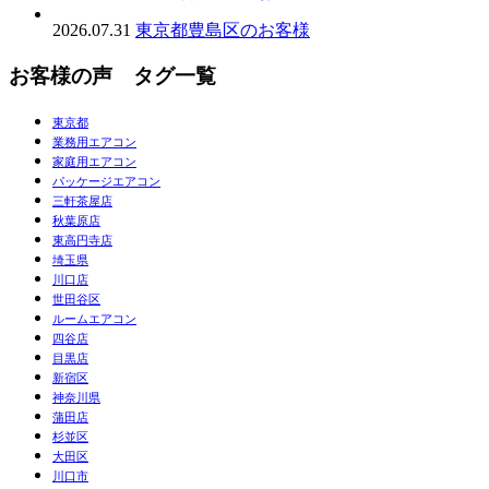
2026.07.31
東京都豊島区のお客様
お客様の声 タグ一覧
東京都
業務用エアコン
家庭用エアコン
パッケージエアコン
三軒茶屋店
秋葉原店
東高円寺店
埼玉県
川口店
世田谷区
ルームエアコン
四谷店
目黒店
新宿区
神奈川県
蒲田店
杉並区
大田区
川口市