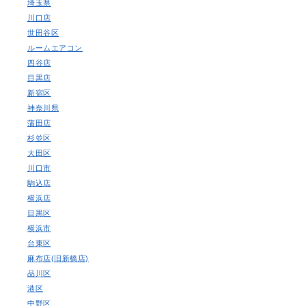
埼玉県
川口店
世田谷区
ルームエアコン
四谷店
目黒店
新宿区
神奈川県
蒲田店
杉並区
大田区
川口市
駒込店
横浜店
目黒区
横浜市
台東区
麻布店(旧新橋店)
品川区
港区
中野区