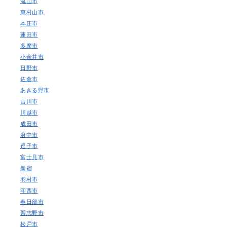
流山市
東村山市
本庄市
蓮田市
多摩市
小金井市
日野市
佐倉市
あきる野市
吉川市
川越市
成田市
府中市
逗子市
富士見市
新宿
羽村市
印西市
春日部市
習志野市
松戸市