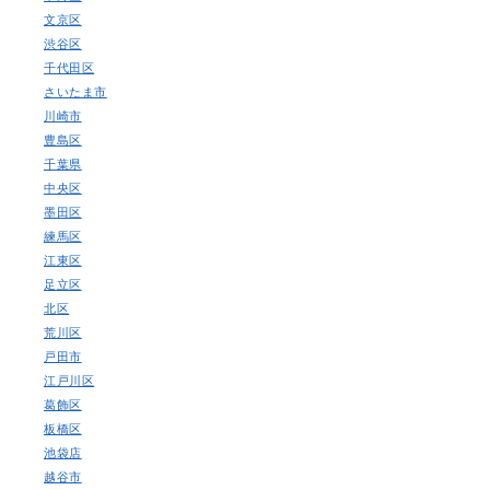
文京区
渋谷区
千代田区
さいたま市
川崎市
豊島区
千葉県
中央区
墨田区
練馬区
江東区
足立区
北区
荒川区
戸田市
江戸川区
葛飾区
板橋区
池袋店
越谷市