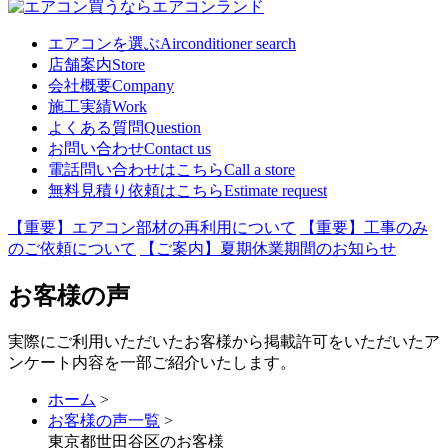
エアコンを選ぶ
Airconditioner search
店舗案内
Store
会社概要
Company
施工実績
Work
よくある質問
Question
お問い合わせ
Contact us
電話問い合わせはこちら
Call a store
無料見積り依頼はこちら
Estimate request
【重要】エアコン部材の再利用について
【重要】工事のみ
のご依頼について
【ご案内】夏期休業期間のお知らせ
お客様の声
実際にご利用いただいたお客様から掲載許可をいただいたア
ンケート内容を一部ご紹介いたします。
ホーム
>
お客様の声一覧
>
東京都世田谷区のお客様