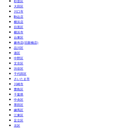
杉並区
大田区
川口市
駒込店
横浜店
目黒区
横浜市
台東区
麻布店(旧新橋店)
品川区
港区
中野区
文京区
渋谷区
千代田区
さいたま市
川崎市
豊島区
千葉県
中央区
墨田区
練馬区
江東区
足立区
北区