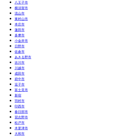
八王子市
横須賀市
流山市
東村山市
本庄市
蓮田市
多摩市
小金井市
日野市
佐倉市
あきる野市
吉川市
川越市
成田市
府中市
逗子市
富士見市
新宿
羽村市
印西市
春日部市
習志野市
松戸市
木更津市
大和市