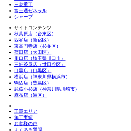
三菱重工
富士通ゼネラル
シャープ
サイトコンテンツ
秋葉原店（台東区）
四谷店（新宿区）
東高円寺店（杉並区）
蒲田店（大田区）
川口店（埼玉県川口市）
三軒茶屋店（世田谷区）
目黒店（目黒区）
横浜店（神奈川県横浜市）
駒込店（豊島区）
武蔵小杉店（神奈川県川崎市）
麻布店（港区）
工事エリア
施工実績
お客様の声
よくある質問