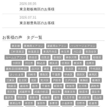
2026.08.05
東京都板橋区のお客様
2026.07.31
東京都豊島区のお客様
お客様の声 タグ一覧
東京都
業務用エアコン
家庭用エアコン
パッケージエアコン
三軒茶屋店
秋葉原店
東高円寺店
埼玉県
川口店
世田谷区
ルームエアコン
四谷店
目黒店
新宿区
神奈川県
蒲田店
杉並区
大田区
川口市
駒込店
横浜店
目黒区
横浜市
台東区
麻布店(旧新橋店)
品川区
港区
中野区
文京区
渋谷区
千代田区
さいたま市
川崎市
豊島区
千葉県
中央区
墨田区
練馬区
江東区
足立区
北区
荒川区
戸田市
江戸川区
葛飾区
板橋区
池袋店
越谷市
柏市
千葉市
町田市
草加市
立川市
調布市
市川市
武蔵野市
武蔵小杉店
狛江市
西東京市
朝霞市
国立市
藤沢市
野田市
新座市
船橋市
蕨市
八王子市
横須賀市
流山市
東村山市
本庄市
蓮田市
多摩市
小金井市
日野市
佐倉市