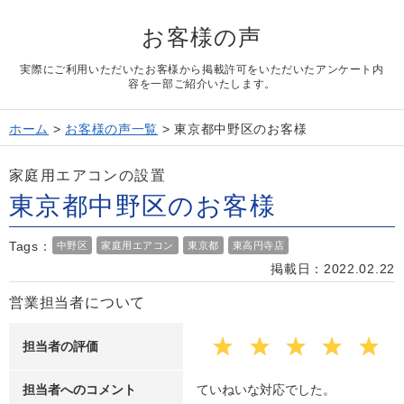
よくある質問
お客様の声
Question
お問い合わせ
実際にご利用いただいたお客様から掲載許可をいただいたアンケート内
Contact us
容を一部ご紹介いたします。
電話問い合わせはこちら
Call a store
ホーム
>
お客様の声一覧
>
東京都中野区のお客様
無料見積り依頼はこちら
Estimate request
家庭用エアコンの設置
東京都中野区のお客様
Tags：
中野区
家庭用エアコン
東京都
東高円寺店
掲載日：2022.02.22
営業担当者について
担当者の評価
担当者へのコメント
ていねいな対応でした。