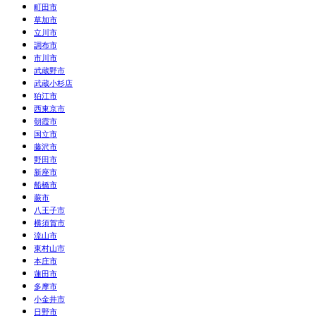
町田市
草加市
立川市
調布市
市川市
武蔵野市
武蔵小杉店
狛江市
西東京市
朝霞市
国立市
藤沢市
野田市
新座市
船橋市
蕨市
八王子市
横須賀市
流山市
東村山市
本庄市
蓮田市
多摩市
小金井市
日野市