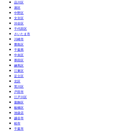
品川区
港区
中野区
文京区
渋谷区
千代田区
さいたま市
川崎市
豊島区
千葉県
中央区
墨田区
練馬区
江東区
足立区
北区
荒川区
戸田市
江戸川区
葛飾区
板橋区
池袋店
越谷市
柏市
千葉市