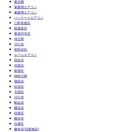
東京都
業務用エアコン
家庭用エアコン
パッケージエアコン
三軒茶屋店
秋葉原店
東高円寺店
埼玉県
川口店
世田谷区
ルームエアコン
四谷店
目黒店
新宿区
神奈川県
蒲田店
杉並区
大田区
川口市
駒込店
横浜店
目黒区
横浜市
台東区
麻布店(旧新橋店)