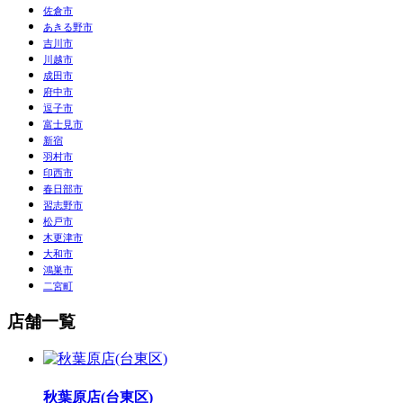
佐倉市
あきる野市
吉川市
川越市
成田市
府中市
逗子市
富士見市
新宿
羽村市
印西市
春日部市
習志野市
松戸市
木更津市
大和市
鴻巣市
二宮町
店舗一覧
秋葉原店(台東区)