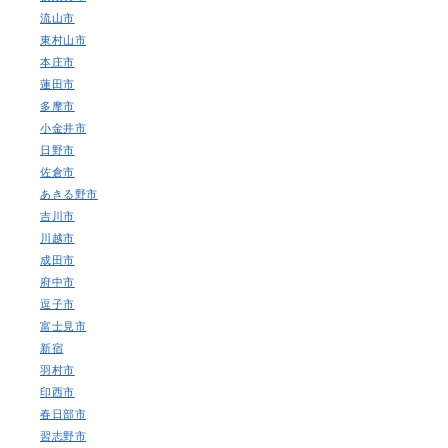
流山市
東村山市
本庄市
蓮田市
多摩市
小金井市
日野市
佐倉市
あきる野市
吉川市
川越市
成田市
府中市
逗子市
富士見市
新宿
羽村市
印西市
春日部市
習志野市