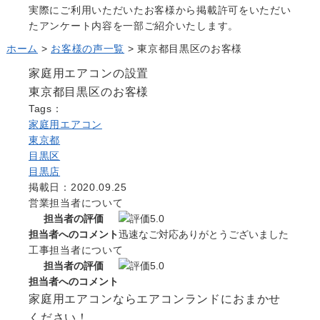
Question
実際にご利用いただいたお客様から掲載許可をいただい
たアンケート内容を一部ご紹介いたします。
お問い合わせ
Contact us
ホーム
>
お客様の声一覧
>
東京都目黒区のお客様
電話問い合わせはこちら
家庭用エアコンの設置
Call a store
東京都目黒区のお客様
無料見積り依頼はこちら
Tags：
Estimate request
家庭用エアコン
東京都
目黒区
目黒店
掲載日：2020.09.25
営業担当者について
担当者の評価
担当者へのコメント
迅速なご対応ありがとうございました
工事担当者について
担当者の評価
担当者へのコメント
家庭用エアコンならエアコンランドにおまかせ
ください！