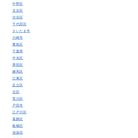
中野区
文京区
渋谷区
千代田区
さいたま市
川崎市
豊島区
千葉県
中央区
墨田区
練馬区
江東区
足立区
北区
荒川区
戸田市
江戸川区
葛飾区
板橋区
池袋店