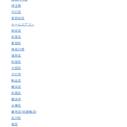
埼玉県
川口店
世田谷区
ルームエアコン
四谷店
目黒店
新宿区
神奈川県
蒲田店
杉並区
大田区
川口市
駒込店
横浜店
目黒区
横浜市
台東区
麻布店(旧新橋店)
品川区
港区