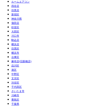
ルームエアコン
四谷店
目黒店
新宿区
神奈川県
蒲田店
杉並区
大田区
川口市
駒込店
横浜店
目黒区
横浜市
台東区
麻布店(旧新橋店)
品川区
港区
中野区
文京区
渋谷区
千代田区
さいたま市
川崎市
豊島区
千葉県