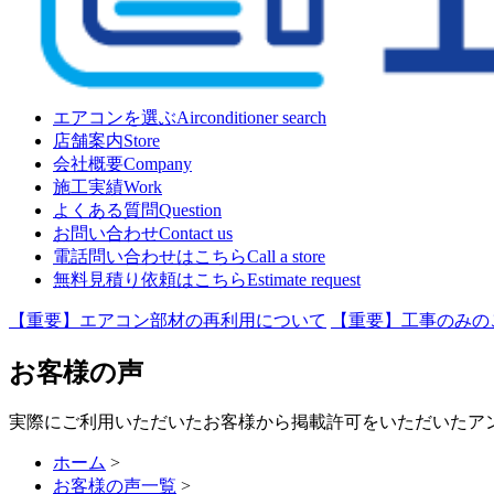
エアコンを選ぶ
Airconditioner search
店舗案内
Store
会社概要
Company
施工実績
Work
よくある質問
Question
お問い合わせ
Contact us
電話問い合わせはこちら
Call a store
無料見積り依頼はこちら
Estimate request
【重要】エアコン部材の再利用について
【重要】工事のみの
お客様の声
実際にご利用いただいたお客様から掲載許可をいただいたア
ホーム
>
お客様の声一覧
>