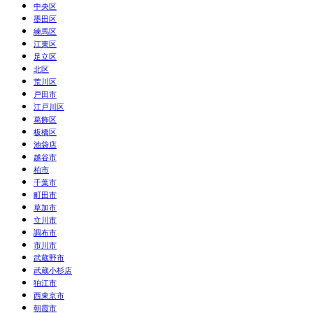
中央区
墨田区
練馬区
江東区
足立区
北区
荒川区
戸田市
江戸川区
葛飾区
板橋区
池袋店
越谷市
柏市
千葉市
町田市
草加市
立川市
調布市
市川市
武蔵野市
武蔵小杉店
狛江市
西東京市
朝霞市