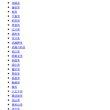
池袋店
越谷市
柏市
千葉市
町田市
草加市
立川市
調布市
市川市
武蔵野市
武蔵小杉店
狛江市
西東京市
朝霞市
国立市
藤沢市
野田市
新座市
船橋市
蕨市
八王子市
横須賀市
流山市
東村山市
本庄市