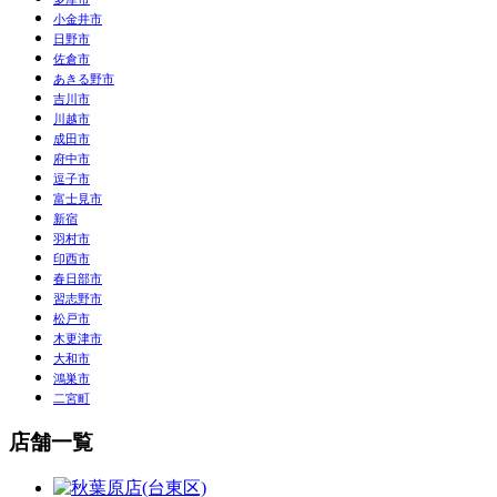
小金井市
日野市
佐倉市
あきる野市
吉川市
川越市
成田市
府中市
逗子市
富士見市
新宿
羽村市
印西市
春日部市
習志野市
松戸市
木更津市
大和市
鴻巣市
二宮町
店舗一覧