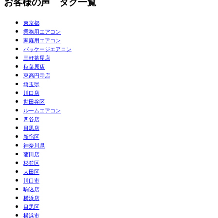
お客様の声 タグ一覧
東京都
業務用エアコン
家庭用エアコン
パッケージエアコン
三軒茶屋店
秋葉原店
東高円寺店
埼玉県
川口店
世田谷区
ルームエアコン
四谷店
目黒店
新宿区
神奈川県
蒲田店
杉並区
大田区
川口市
駒込店
横浜店
目黒区
横浜市