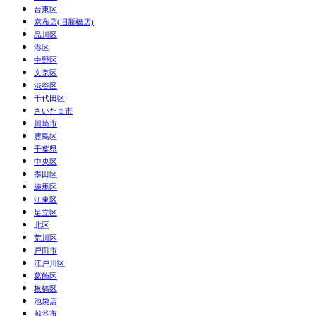
台東区
麻布店(旧新橋店)
品川区
港区
中野区
文京区
渋谷区
千代田区
さいたま市
川崎市
豊島区
千葉県
中央区
墨田区
練馬区
江東区
足立区
北区
荒川区
戸田市
江戸川区
葛飾区
板橋区
池袋店
越谷市