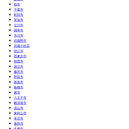
柏市
千葉市
町田市
草加市
立川市
調布市
市川市
武蔵野市
武蔵小杉店
狛江市
西東京市
朝霞市
国立市
藤沢市
野田市
新座市
船橋市
蕨市
八王子市
横須賀市
流山市
東村山市
本庄市
蓮田市
多摩市