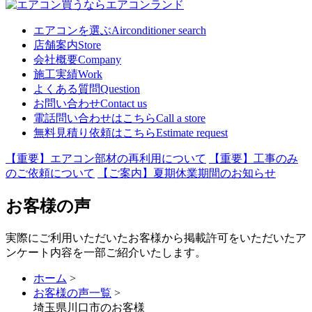
エアコンを選ぶ
Airconditioner search
店舗案内
Store
会社概要
Company
施工実績
Work
よくある質問
Question
お問い合わせ
Contact us
電話問い合わせはこちら
Call a store
無料見積り依頼はこちら
Estimate request
【重要】エアコン部材の再利用について
【重要】工事のみ
のご依頼について
【ご案内】夏期休業期間のお知らせ
お客様の声
実際にご利用いただいたお客様から掲載許可をいただいたア
ンケート内容を一部ご紹介いたします。
ホーム
>
お客様の声一覧
>
埼玉県川口市のお客様