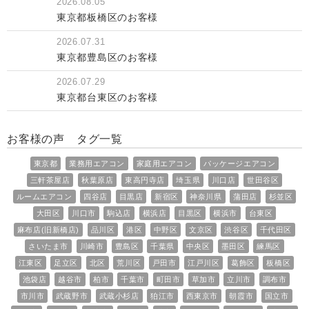
2026.08.05
東京都板橋区のお客様
2026.07.31
東京都豊島区のお客様
2026.07.29
東京都台東区のお客様
お客様の声 タグ一覧
東京都
業務用エアコン
家庭用エアコン
パッケージエアコン
三軒茶屋店
秋葉原店
東高円寺店
埼玉県
川口店
世田谷区
ルームエアコン
四谷店
目黒店
新宿区
神奈川県
蒲田店
杉並区
大田区
川口市
駒込店
横浜店
目黒区
横浜市
台東区
麻布店(旧新橋店)
品川区
港区
中野区
文京区
渋谷区
千代田区
さいたま市
川崎市
豊島区
千葉県
中央区
墨田区
練馬区
江東区
足立区
北区
荒川区
戸田市
江戸川区
葛飾区
板橋区
池袋店
越谷市
柏市
千葉市
町田市
草加市
立川市
調布市
市川市
武蔵野市
武蔵小杉店
狛江市
西東京市
朝霞市
国立市