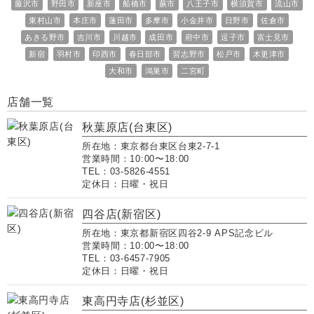
藤沢市
野田市
新座市
船橋市
蕨市
八王子市
横須賀市
流山市
東村山市
本庄市
蓮田市
多摩市
小金井市
日野市
佐倉市
あきる野市
吉川市
川越市
成田市
府中市
逗子市
富士見市
新宿
羽村市
印西市
春日部市
習志野市
松戸市
木更津市
大和市
鴻巣市
二宮町
店舗一覧
秋葉原店(台東区)
所在地：東京都台東区台東2-7-1
営業時間：10:00〜18:00
TEL：03-5826-4551
定休日：日曜・祝日
四谷店(新宿区)
所在地：東京都新宿区四谷2-9 APS記念ビル
営業時間：10:00〜18:00
TEL：03-6457-7905
定休日：日曜・祝日
東高円寺店(杉並区)