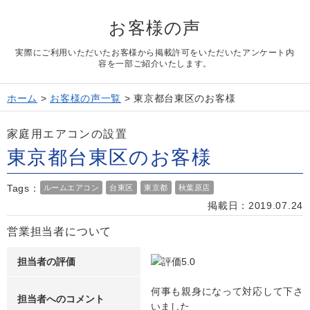
よくある質問
お客様の声
Question
お問い合わせ
実際にご利用いただいたお客様から掲載許可をいただいたアンケート内
Contact us
容を一部ご紹介いたします。
電話問い合わせはこちら
Call a store
ホーム
>
お客様の声一覧
>
東京都台東区のお客様
無料見積り依頼はこちら
Estimate request
家庭用エアコンの設置
東京都台東区のお客様
Tags：
ルームエアコン
台東区
東京都
秋葉原店
掲載日：2019.07.24
営業担当者について
担当者の評価
何事も親身になって対応して下さ
担当者へのコメント
いました