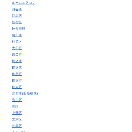
ルームエアコン
四谷店
目黒店
新宿区
神奈川県
蒲田店
杉並区
大田区
川口市
駒込店
横浜店
目黒区
横浜市
台東区
麻布店(旧新橋店)
品川区
港区
中野区
文京区
渋谷区