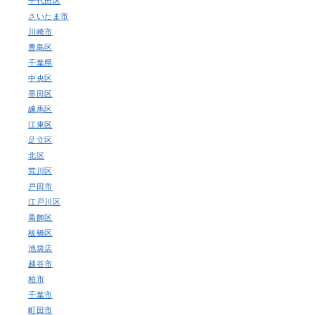
千代田区
さいたま市
川崎市
豊島区
千葉県
中央区
墨田区
練馬区
江東区
足立区
北区
荒川区
戸田市
江戸川区
葛飾区
板橋区
池袋店
越谷市
柏市
千葉市
町田市