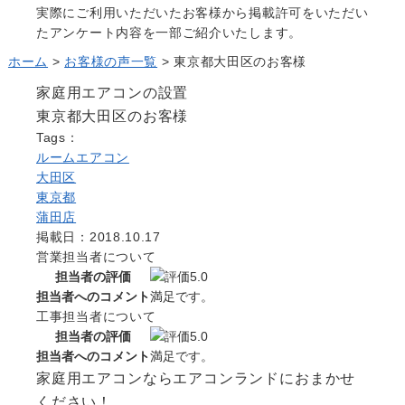
Question
実際にご利用いただいたお客様から掲載許可をいただい
たアンケート内容を一部ご紹介いたします。
お問い合わせ
Contact us
ホーム
>
お客様の声一覧
>
東京都大田区のお客様
電話問い合わせはこちら
家庭用エアコンの設置
Call a store
東京都大田区のお客様
無料見積り依頼はこちら
Tags：
Estimate request
ルームエアコン
大田区
東京都
蒲田店
掲載日：2018.10.17
営業担当者について
担当者の評価
担当者へのコメント
満足です。
工事担当者について
担当者の評価
担当者へのコメント
満足です。
家庭用エアコンならエアコンランドにおまかせ
ください！