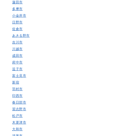
蓮田市
多摩市
小金井市
日野市
佐倉市
あきる野市
吉川市
川越市
成田市
府中市
逗子市
富士見市
新宿
羽村市
印西市
春日部市
習志野市
松戸市
木更津市
大和市
鴻巣市