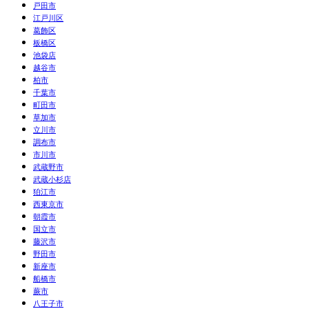
戸田市
江戸川区
葛飾区
板橋区
池袋店
越谷市
柏市
千葉市
町田市
草加市
立川市
調布市
市川市
武蔵野市
武蔵小杉店
狛江市
西東京市
朝霞市
国立市
藤沢市
野田市
新座市
船橋市
蕨市
八王子市