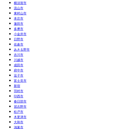
横須賀市
流山市
東村山市
本庄市
蓮田市
多摩市
小金井市
日野市
佐倉市
あきる野市
吉川市
川越市
成田市
府中市
逗子市
富士見市
新宿
羽村市
印西市
春日部市
習志野市
松戸市
木更津市
大和市
鴻巣市