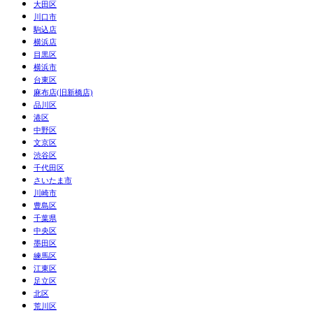
大田区
川口市
駒込店
横浜店
目黒区
横浜市
台東区
麻布店(旧新橋店)
品川区
港区
中野区
文京区
渋谷区
千代田区
さいたま市
川崎市
豊島区
千葉県
中央区
墨田区
練馬区
江東区
足立区
北区
荒川区