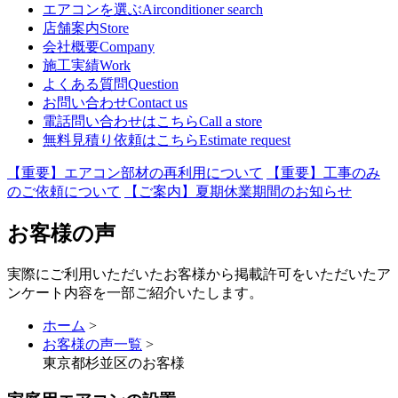
エアコンを選ぶ
Airconditioner search
店舗案内
Store
会社概要
Company
施工実績
Work
よくある質問
Question
お問い合わせ
Contact us
電話問い合わせはこちら
Call a store
無料見積り依頼はこちら
Estimate request
【重要】エアコン部材の再利用について
【重要】工事のみ
のご依頼について
【ご案内】夏期休業期間のお知らせ
お客様の声
実際にご利用いただいたお客様から掲載許可をいただいたア
ンケート内容を一部ご紹介いたします。
ホーム
>
お客様の声一覧
>
東京都杉並区のお客様