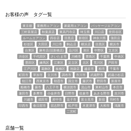
お客様の声 タグ一覧
東京都
業務用エアコン
家庭用エアコン
パッケージエアコン
三軒茶屋店
秋葉原店
東高円寺店
埼玉県
川口店
世田谷区
ルームエアコン
四谷店
目黒店
新宿区
神奈川県
蒲田店
杉並区
大田区
川口市
駒込店
横浜店
目黒区
横浜市
台東区
麻布店(旧新橋店)
品川区
港区
中野区
文京区
渋谷区
千代田区
さいたま市
川崎市
豊島区
千葉県
中央区
墨田区
練馬区
江東区
足立区
北区
荒川区
戸田市
江戸川区
葛飾区
板橋区
池袋店
越谷市
柏市
千葉市
町田市
草加市
立川市
調布市
市川市
武蔵野市
武蔵小杉店
狛江市
西東京市
朝霞市
国立市
藤沢市
野田市
新座市
船橋市
蕨市
八王子市
横須賀市
流山市
東村山市
本庄市
蓮田市
多摩市
小金井市
日野市
佐倉市
あきる野市
吉川市
川越市
成田市
府中市
逗子市
富士見市
新宿
羽村市
印西市
春日部市
習志野市
松戸市
木更津市
大和市
鴻巣市
二宮町
店舗一覧