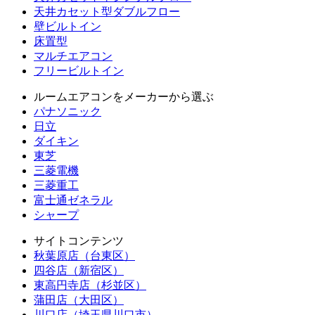
天井カセット型ダブルフロー
壁ビルトイン
床置型
マルチエアコン
フリービルトイン
ルームエアコンをメーカーから選ぶ
パナソニック
日立
ダイキン
東芝
三菱電機
三菱重工
富士通ゼネラル
シャープ
サイトコンテンツ
秋葉原店（台東区）
四谷店（新宿区）
東高円寺店（杉並区）
蒲田店（大田区）
川口店（埼玉県川口市）