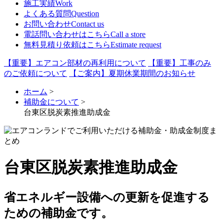
施工実績
Work
よくある質問
Question
お問い合わせ
Contact us
電話問い合わせはこちら
Call a store
無料見積り依頼はこちら
Estimate request
【重要】エアコン部材の再利用について
【重要】工事のみ
のご依頼について
【ご案内】夏期休業期間のお知らせ
ホーム
>
補助金について
>
台東区脱炭素推進助成金
台東区脱炭素推進助成金
省エネルギー設備への更新を促進する
ための補助金です。