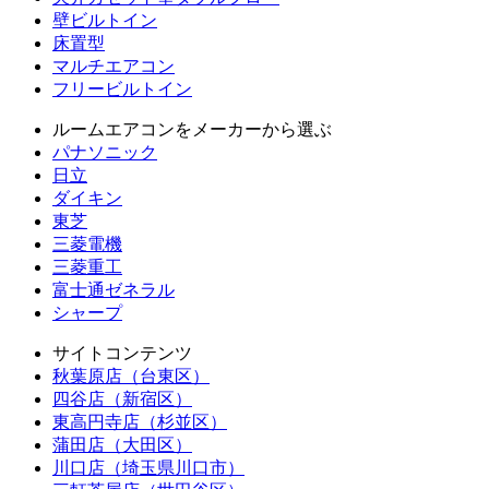
壁ビルトイン
床置型
マルチエアコン
フリービルトイン
ルームエアコンをメーカーから選ぶ
パナソニック
日立
ダイキン
東芝
三菱電機
三菱重工
富士通ゼネラル
シャープ
サイトコンテンツ
秋葉原店（台東区）
四谷店（新宿区）
東高円寺店（杉並区）
蒲田店（大田区）
川口店（埼玉県川口市）