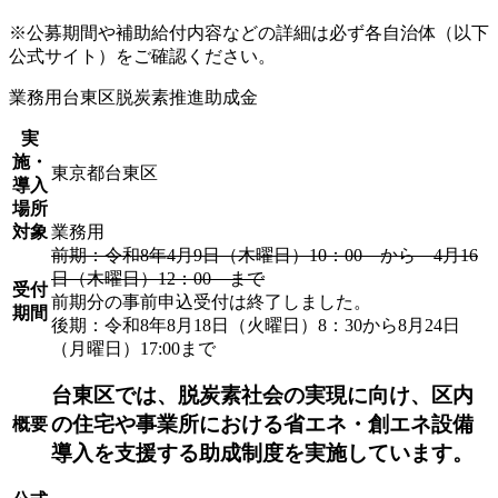
※公募期間や補助給付内容などの詳細は必ず各自治体（以下
公式サイト）をご確認ください。
業務用
台東区脱炭素推進助成金
実
施・
東京都台東区
導入
場所
対象
業務用
前期：令和8年4月9日（木曜日）10：00 から 4月16
日（木曜日）12：00 まで
受付
前期分の事前申込受付は終了しました。
期間
後期：令和8年8月18日（火曜日）8：30から8月24日
（月曜日）17:00まで
台東区では、脱炭素社会の実現に向け、区内
の住宅や事業所における省エネ・創エネ設備
概要
導入を支援する助成制度を実施しています。