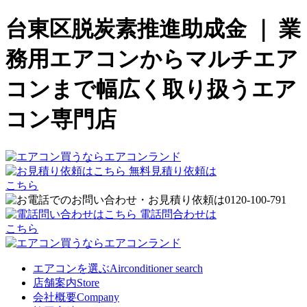
台東区脱炭素推進助成金 ｜ 業
務用エアコンからマルチエア
コンまで幅広く取り扱うエア
コン専門店
無料見積り依頼は
こちら
電話問合わせは
こちら
エアコンを選ぶ
Airconditioner search
店舗案内
Store
会社概要
Company