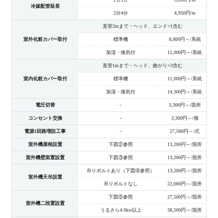
冷媒配管延長
2分4分
4,950円/m
直管2mまで・ヘッド、エンド×1含む
室外化粧カバー取付
標準機
8,800円～/系統
加湿・換気付
11,000円～/系統
直管1mまで・ヘッド、曲がり×3含む
室内化粧カバー取付
標準機
11,000円～/系統
加湿・換気付
14,300円～/系統
電圧切替
－
3,300円～/箇所
コンセント交換
－
3,300円～/個
電源1回路増設工事
－
27,500円～/式
室外機屋根設置
下図②参照
13,200円～/箇所
室外機壁面置設置
下図③参照
13,200円～/箇所
吊りボルトあり（下図④参照）
13,200円～/箇所
室外機天吊設置
吊りボルトなし
22,000円～/箇所
下図⑤参照
27,500円～/箇所
室外機二段置設置
うるさら4.0kw以上
38,500円～/箇所