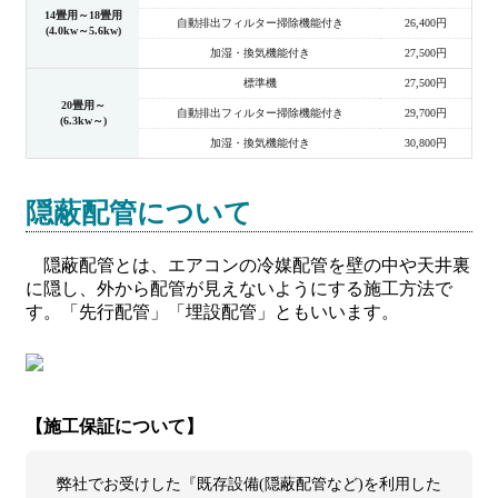
14畳用～18畳用
自動排出フィルター掃除機能付き
26,400円
(4.0kw～5.6kw)
加湿・換気機能付き
27,500円
標準機
27,500円
20畳用～
自動排出フィルター掃除機能付き
29,700円
(6.3kw～)
加湿・換気機能付き
30,800円
隠蔽配管について
隠蔽配管とは、エアコンの冷媒配管を壁の中や天井裏
に隠し、外から配管が見えないようにする施工方法で
す。「先行配管」「埋設配管」ともいいます。
【施工保証について】
弊社でお受けした『既存設備(隠蔽配管など)を利用した