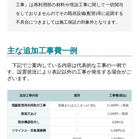
工事』は再利用部の材料や埋設工事に関して一切関与
をしておりませんのでその既存設備(配管)等に起因する
不具合につきましては施工保証の対象外となります。
主な追加工事費一例
下記でご案内している内容は代表的な工事の一例で
す。設置状況により表記以外の工事が発生する場合がご
ざいます。
追加工事内容
適用
工事費(税込)
隠蔽配管再利用取付工事
溶接またはユニオンx1 含む
11,000円～/系統
新規穴あけ
－
5,500円～/箇所
既存機器取外し
－
8,800/台
リサイクル・収集運搬費
－
3,300円/台
2分3分
3,850円/m