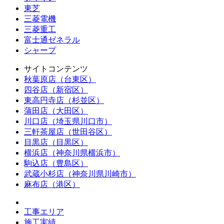
東芝
三菱電機
三菱重工
富士通ゼネラル
シャープ
サイトコンテンツ
秋葉原店（台東区）
四谷店（新宿区）
東高円寺店（杉並区）
蒲田店（大田区）
川口店（埼玉県川口市）
三軒茶屋店（世田谷区）
目黒店（目黒区）
横浜店（神奈川県横浜市）
駒込店（豊島区）
武蔵小杉店（神奈川県川崎市）
麻布店（港区）
工事エリア
施工実績