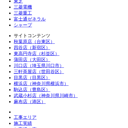
東芝
三菱電機
三菱重工
富士通ゼネラル
シャープ
サイトコンテンツ
秋葉原店（台東区）
四谷店（新宿区）
東高円寺店（杉並区）
蒲田店（大田区）
川口店（埼玉県川口市）
三軒茶屋店（世田谷区）
目黒店（目黒区）
横浜店（神奈川県横浜市）
駒込店（豊島区）
武蔵小杉店（神奈川県川崎市）
麻布店（港区）
工事エリア
施工実績