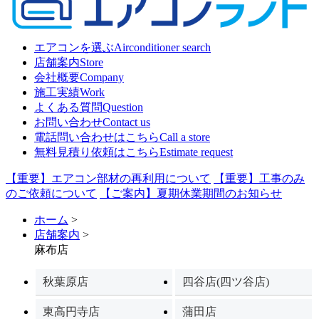
エアコンを選ぶ
Airconditioner search
店舗案内
Store
会社概要
Company
施工実績
Work
よくある質問
Question
お問い合わせ
Contact us
電話問い合わせはこちら
Call a store
無料見積り依頼はこちら
Estimate request
【重要】エアコン部材の再利用について
【重要】工事のみ
のご依頼について
【ご案内】夏期休業期間のお知らせ
ホーム
>
店舗案内
>
麻布店
秋葉原店
四谷店(四ツ谷店)
東高円寺店
蒲田店