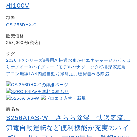
相100V
型番
CS-256DHX-C
販売価格
253,000円(税込)
タグ
2026-HXシリーズ
8畳用
AI快適おまかせ
エネチャージ
カビみは
り
ナノイーX
ハイグレードモデル
パナソニック
壁掛形
家庭用エ
アコン
無線LAN内蔵
自動お掃除
足元暖房
選べる除湿
商品名
S256ATAS-W さらら除湿、快適気流、
節電自動運転など便利機能が充実のハイ