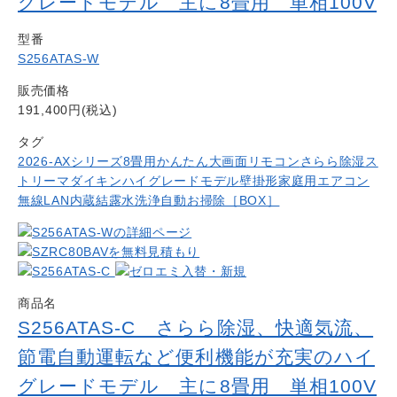
グレードモデル 主に8畳用 単相100V
型番
S256ATAS-W
販売価格
191,400円(税込)
タグ
2026-AXシリーズ
8畳用
かんたん大画面リモコン
さらら除湿
ス
トリーマ
ダイキン
ハイグレードモデル
壁掛形
家庭用エアコン
無線LAN内蔵
結露水洗浄
自動お掃除［BOX］
商品名
S256ATAS-C さらら除湿、快適気流、
節電自動運転など便利機能が充実のハイ
グレードモデル 主に8畳用 単相100V