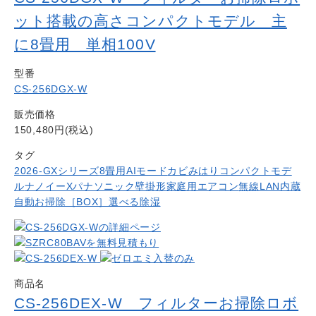
ット搭載の高さコンパクトモデル 主
に8畳用 単相100V
型番
CS-256DGX-W
販売価格
150,480円(税込)
タグ
2026-GXシリーズ
8畳用
AIモード
カビみはり
コンパクトモデ
ル
ナノイーX
パナソニック
壁掛形
家庭用エアコン
無線LAN内蔵
自動お掃除［BOX］
選べる除湿
商品名
CS-256DEX-W フィルターお掃除ロボ