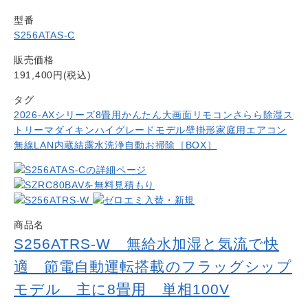
型番
S256ATAS-C
販売価格
191,400円(税込)
タグ
2026-AXシリーズ
8畳用
かんたん大画面リモコン
さらら除湿
ス
トリーマ
ダイキン
ハイグレードモデル
壁掛形
家庭用エアコン
無線LAN内蔵
結露水洗浄
自動お掃除［BOX］
商品名
S256ATRS-W 無給水加湿と気流で快
適 節電自動運転搭載のフラッグシップ
モデル 主に8畳用 単相100V