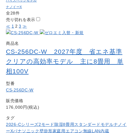
ハイスペックモデル
ナノイーX
全28件
売り切れを表示
≪
1
2
3
≫
商品名
CS-256DC-W 2027年度 省エネ基準
クリアの高効率モデル 主に8畳用 単
相100V
型番
CS-256DC-W
販売価格
176,000円(税込)
タグ
2026-Cシリーズ
2モード除湿
8畳用
スタンダードモデル
ナノイ
ーX
パナソニック
壁掛形
家庭用エアコン
無線LAN内蔵