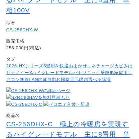
相100V
型番
CS-256DHX-W
販売価格
253,000円(税込)
タグ
2026-HXシリーズ
8畳用
AI快適おまかせ
エネチャージ
カビみは
り
ナノイーX
ハイグレードモデル
パナソニック
壁掛形
家庭用エ
アコン
無線LAN内蔵
自動お掃除
足元暖房
選べる除湿
商品名
CS-256DHX-C 極上の冷暖房を実現す
るハイグレードモデル 主に8畳用 単