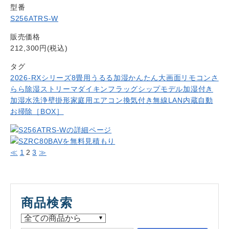
型番
S256ATRS-W
販売価格
212,300円(税込)
タグ
2026-RXシリーズ
8畳用
うるる加湿
かんたん大画面リモコン
さ
らら除湿
ストリーマ
ダイキン
フラッグシップモデル
加湿付き
加湿水洗浄
壁掛形
家庭用エアコン
換気付き
無線LAN内蔵
自動
お掃除［BOX］
≪
1
2
3
≫
商品検索