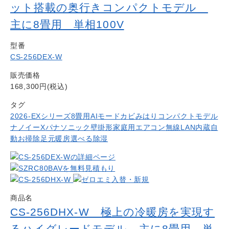
ット搭載の奥行きコンパクトモデル
主に8畳用 単相100V
型番
CS-256DEX-W
販売価格
168,300円(税込)
タグ
2026-EXシリーズ
8畳用
AIモード
カビみはり
コンパクトモデル
ナノイーX
パナソニック
壁掛形
家庭用エアコン
無線LAN内蔵
自
動お掃除
足元暖房
選べる除湿
商品名
CS-256DHX-W 極上の冷暖房を実現す
るハイグレードモデル 主に8畳用 単