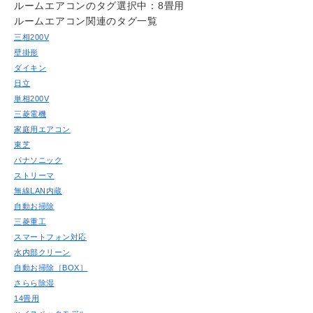
ルームエアコンのタグ
選択中：8畳用
Question
ルームエアコン関連のタグ一覧
お問い合わせ
三相200V
Contact us
壁掛形
電話問い合わせはこちら
ダイキン
Call a store
日立
単相200V
お見積り依頼はこちら
Estimate request
三菱電機
家庭用エアコン
東芝
パナソニック
ストリーマ
無線LAN内蔵
自動お掃除
三菱重工
スマートフォン対応
水内部クリーン
自動お掃除［BOX］
さらら除湿
14畳用