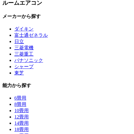
ルームエアコン
メーカーから探す
ダイキン
富士通ゼネラル
日立
三菱電機
三菱重工
パナソニック
シャープ
東芝
能力から探す
6畳用
8畳用
10畳用
12畳用
14畳用
18畳用