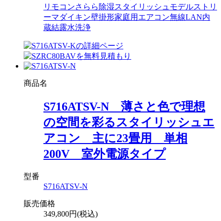
リモコン
さらら除湿
スタイリッシュモデル
ストリ
ーマ
ダイキン
壁掛形
家庭用エアコン
無線LAN内
蔵
結露水洗浄
商品名
S716ATSV-N 薄さと色で理想
の空間を彩るスタイリッシュエ
アコン 主に23畳用 単相
200V 室外電源タイプ
型番
S716ATSV-N
販売価格
349,800円(税込)