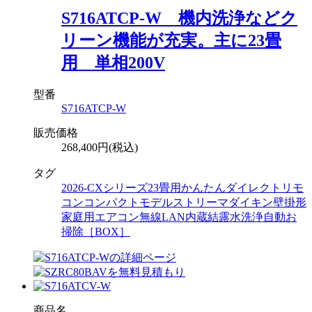
S716ATCP-W 機内洗浄などク
リーン機能が充実。主に23畳
用 単相200V
型番
S716ATCP-W
販売価格
268,400円(税込)
タグ
2026-CXシリーズ
23畳用
かんたんダイレクトリモ
コン
コンパクトモデル
ストリーマ
ダイキン
壁掛形
家庭用エアコン
無線LAN内蔵
結露水洗浄
自動お
掃除［BOX］
商品名