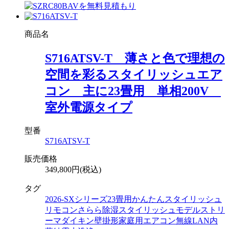
商品名
S716ATSV-T 薄さと色で理想の
空間を彩るスタイリッシュエア
コン 主に23畳用 単相200V
室外電源タイプ
型番
S716ATSV-T
販売価格
349,800円(税込)
タグ
2026-SXシリーズ
23畳用
かんたんスタイリッシュ
リモコン
さらら除湿
スタイリッシュモデル
ストリ
ーマ
ダイキン
壁掛形
家庭用エアコン
無線LAN内