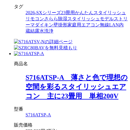
タグ
2026-SXシリーズ
23畳用
かんたんスタイリッシュ
リモコン
さらら除湿
スタイリッシュモデル
ストリ
ーマ
ダイキン
壁掛形
家庭用エアコン
無線LAN内
蔵
結露水洗浄
商品名
S716ATSP-A 薄さと色で理想の
空間を彩るスタイリッシュエア
コン 主に23畳用 単相200V
型番
S716ATSP-A
販売価格