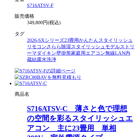
S716ATSV-F
販売価格
349,800円(税込)
タグ
2026-SXシリーズ
23畳用
かんたんスタイリッシュ
リモコン
さらら除湿
スタイリッシュモデル
ストリ
ーマ
ダイキン
壁掛形
家庭用エアコン
無線LAN内
蔵
結露水洗浄
商品名
S716ATSV-C 薄さと色で理想
の空間を彩るスタイリッシュエ
アコン 主に23畳用 単相