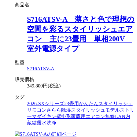
商品名
S716ATSV-A 薄さと色で理想の
空間を彩るスタイリッシュエア
コン 主に23畳用 単相200V
室外電源タイプ
型番
S716ATSV-A
販売価格
349,800円(税込)
タグ
2026-SXシリーズ
23畳用
かんたんスタイリッシュ
リモコン
さらら除湿
スタイリッシュモデル
ストリ
ーマ
ダイキン
壁掛形
家庭用エアコン
無線LAN内
蔵
結露水洗浄