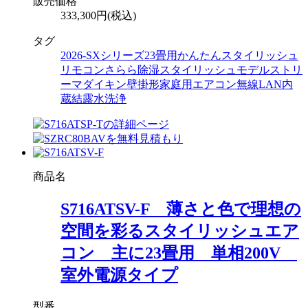
販売価格
333,300円(税込)
タグ
2026-SXシリーズ
23畳用
かんたんスタイリッシュ
リモコン
さらら除湿
スタイリッシュモデル
ストリ
ーマ
ダイキン
壁掛形
家庭用エアコン
無線LAN内
蔵
結露水洗浄
商品名
S716ATSV-F 薄さと色で理想の
空間を彩るスタイリッシュエア
コン 主に23畳用 単相200V
室外電源タイプ
型番