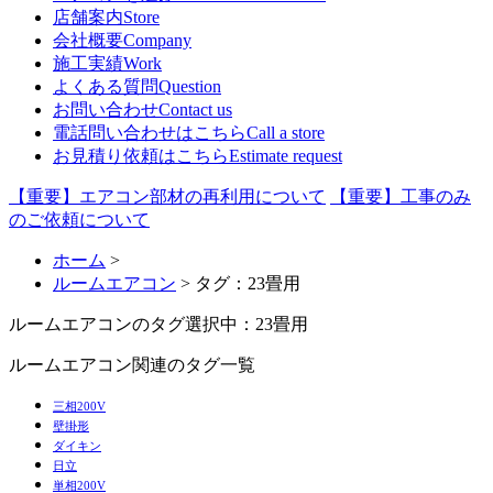
店舗案内
Store
会社概要
Company
施工実績
Work
よくある質問
Question
お問い合わせ
Contact us
電話問い合わせはこちら
Call a store
お見積り依頼はこちら
Estimate request
【重要】エアコン部材の再利用について
【重要】工事のみ
のご依頼について
ホーム
>
ルームエアコン
> タグ：23畳用
ルームエアコンのタグ
選択中：23畳用
ルームエアコン関連のタグ一覧
三相200V
壁掛形
ダイキン
日立
単相200V