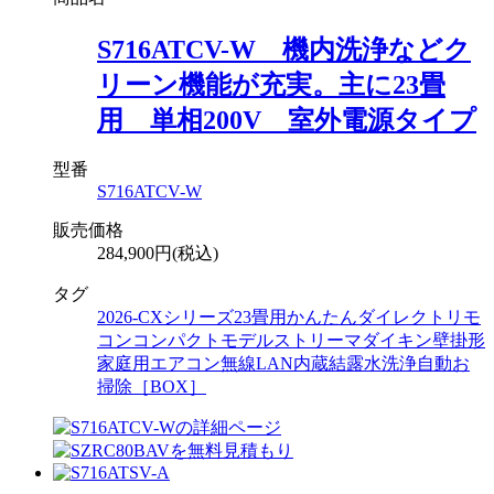
S716ATCV-W 機内洗浄などク
リーン機能が充実。主に23畳
用 単相200V 室外電源タイプ
型番
S716ATCV-W
販売価格
284,900円(税込)
タグ
2026-CXシリーズ
23畳用
かんたんダイレクトリモ
コン
コンパクトモデル
ストリーマ
ダイキン
壁掛形
家庭用エアコン
無線LAN内蔵
結露水洗浄
自動お
掃除［BOX］