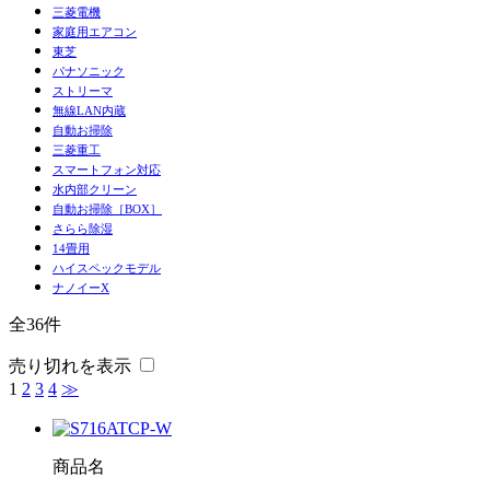
三菱電機
家庭用エアコン
東芝
パナソニック
ストリーマ
無線LAN内蔵
自動お掃除
三菱重工
スマートフォン対応
水内部クリーン
自動お掃除［BOX］
さらら除湿
14畳用
ハイスペックモデル
ナノイーX
全36件
売り切れを表示
1
2
3
4
≫
商品名