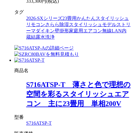
333,300円(税込)
タグ
2026-SXシリーズ
23畳用
かんたんスタイリッシュ
リモコン
さらら除湿
スタイリッシュモデル
ストリ
ーマ
ダイキン
壁掛形
家庭用エアコン
無線LAN内
蔵
結露水洗浄
商品名
S716ATSP-T 薄さと色で理想の
空間を彩るスタイリッシュエア
コン 主に23畳用 単相200V
型番
S716ATSP-T