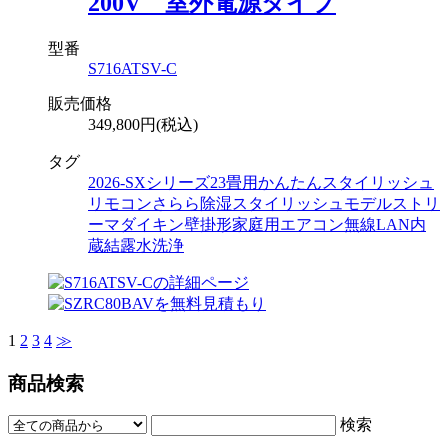
200V 室外電源タイプ
型番
S716ATSV-C
販売価格
349,800円(税込)
タグ
2026-SXシリーズ
23畳用
かんたんスタイリッシュ
リモコン
さらら除湿
スタイリッシュモデル
ストリ
ーマ
ダイキン
壁掛形
家庭用エアコン
無線LAN内
蔵
結露水洗浄
1
2
3
4
≫
商品検索
検索